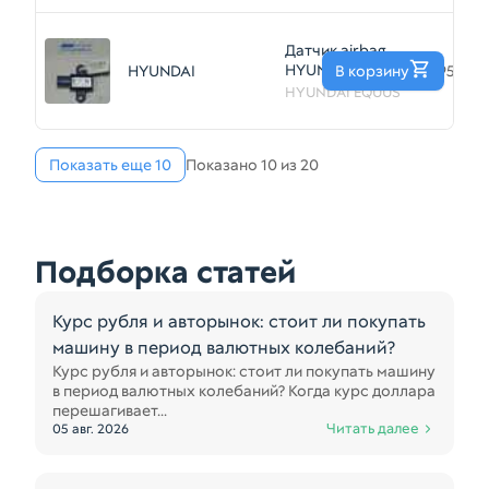
Датчик airbag
HYUNDAI EQUUS
HYUNDAI
В корзину
95920
G6DA 2013-2015
HYUNDAI EQUUS
(Б/У) 35017296
Показать еще 10
Показано 10 из 20
Подборка статей
Курс рубля и авторынок: стоит ли покупать
машину в период валютных колебаний?
Курс рубля и авторынок: стоит ли покупать машину
в период валютных колебаний? Когда курс доллара
перешагивает...
Читать далее
05 авг. 2026