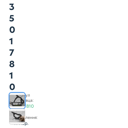
3
5
0
1
7
8
1
0
Артикул
продавца:
35017810
Дата
добавления:
11 мар.