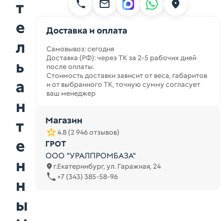
т
е
Доставка и оплата
л
Самовывоз: сегодня
Доставка (РФ): через ТК за 2-5 рабочих дней
ь
после оплаты.
Стоимость доставки зависит от веса, габаритов
а
и от выбранного ТК, точную сумму согласует
ваш менеджер
н
Магазин
т
4.8 (2 946 отзывов)
е
ГРОТ
ООО "УРАЛПРОМБАЗА"
н
г.Екатеринбург, ул. Гаражная, 24
+7 (343) 385-58-96
н
ы