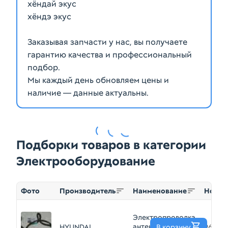
хёндай экус
хёндэ экус
Заказывая запчасти у нас, вы получаете
гарантию качества и профессиональный
подбор.
Мы каждый день обновляем цены и
наличие — данные актуальны.
Подборки товаров в категории
Электрооборудование
Фото
Производитель
Наименование
Номер
Электропроводка
антенны HYUNDAI
HYUNDAI
В корзину
96221