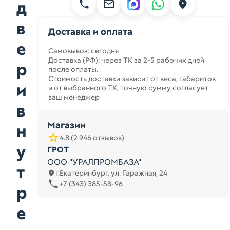
д
в
Доставка и оплата
е
Самовывоз: сегодня
Доставка (РФ): через ТК за 2-5 рабочих дней
р
после оплаты.
Стоимость доставки зависит от веса, габаритов
и
и от выбранного ТК, точную сумму согласует
ваш менеджер
в
Магазин
н
4.8 (2 946 отзывов)
у
ГРОТ
ООО "УРАЛПРОМБАЗА"
т
г.Екатеринбург, ул. Гаражная, 24
+7 (343) 385-58-96
р
е