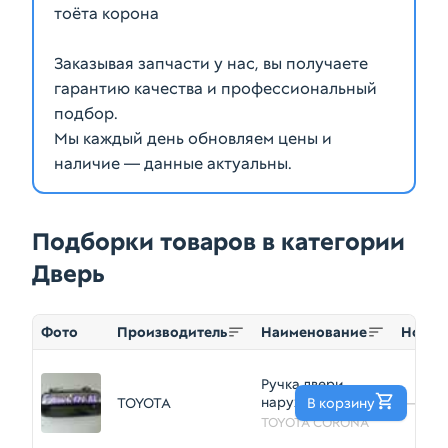
тоёта корона
Заказывая запчасти у нас, вы получаете
гарантию качества и профессиональный
подбор.
Мы каждый день обновляем цены и
наличие — данные актуальны.
Подборки товаров в категории
Дверь
Фото
Производитель
Наименование
Номер
Ручка двери
наружная TOYOTA
TOYOTA
В корзину
—
CORONA AT170
TOYOTA CORONA
Зад Лев