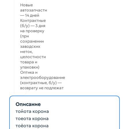
Новые
автозапчасти
— 14 дней
Контрактные
(б/у) — 3 дня
на проверку
(при
сохранении
заводских
меток,
целостности
товара и
упаковки)
Оптика и
электрооборудование
(контрактные, б/у) —
возврату не подлежат
Описание
тойота корона
тоеота корона
тоёота корона