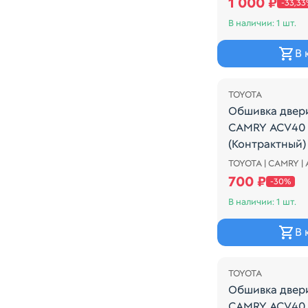
1 000 ₽
-33,3
В наличии: 1 шт.
В 
Распродажа
TOYOTA
Обшивка двер
CAMRY ACV40 
(Контрактный)
TOYOTA | CAMRY |
Обшивка двери
700 ₽
-30%
В наличии: 1 шт.
В 
Распродажа
TOYOTA
Обшивка двер
CAMRY ACV40 