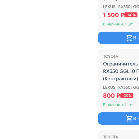
LEXUS | RX350 | G
Обшивка двери
1 500 ₽
-40%
В наличии: 1 шт.
В 
Распродажа
TOYOTA
Ограничитель
RX350 GGL10 
(Контрактный)
LEXUS | RX350 | G
Ограничитель 
800 ₽
-20%
В наличии: 1 шт.
В 
Распродажа
TOYOTA