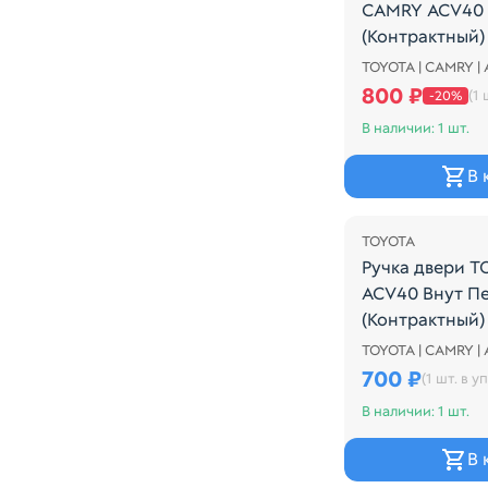
CAMRY ACV40 
(Контрактный)
TOYOTA | CAMRY |
Ограничитель 
800 ₽
(1 
-20%
В наличии: 1 шт.
В 
TOYOTA
Ручка двери 
ACV40 Внут П
(Контрактный)
TOYOTA | CAMRY |
Внутренняя ру
700 ₽
(1 шт. в уп
В наличии: 1 шт.
В 