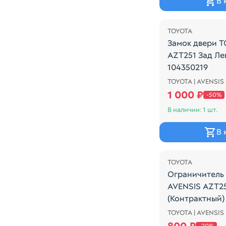
В 
Распродажа
TOYOTA
Замок двери 
AZT251 Зад Ле
104350219
TOYOTA | AVENSIS 
Замок двери T
1 000 ₽
-50%
В наличии: 1 шт.
В 
Распродажа
TOYOTA
Ограничитель
AVENSIS AZT25
(Контрактный)
TOYOTA | AVENSIS 
Ограничитель 