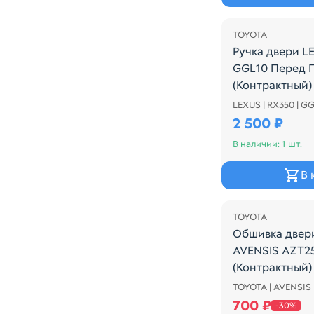
TOYOTA
Ручка двери L
GGL10 Перед 
(Контрактный)
LEXUS | RX350 | G
Ручка двери L
2 500 ₽
В наличии: 1 шт.
В 
Распродажа
TOYOTA
Обшивка двер
AVENSIS AZT25
(Контрактный)
TOYOTA | AVENSIS 
Обшивка двери
700 ₽
-30%