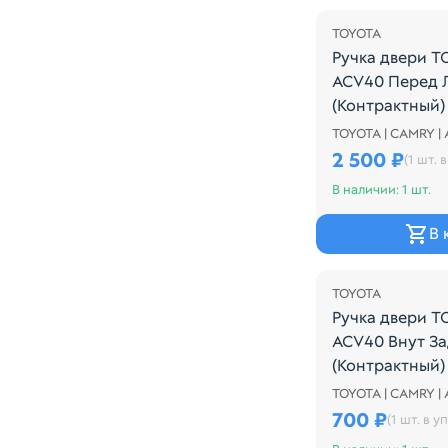
TOYOTA
Ручка двери 
ACV40 Перед 
(Контрактный)
TOYOTA | CAMRY |
Ручка двери T
2 500 ₽
(1 шт. в
В наличии: 1 шт.
В 
TOYOTA
Ручка двери 
ACV40 Внут За
(Контрактный)
TOYOTA | CAMRY |
Внутренняя ру
700 ₽
(1 шт. в уп