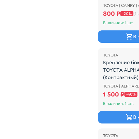
TOYOTA | CAMRY |
Ограничитель 
800 ₽
(1 
-20%
В наличии: 1 шт.
В 
Распродажа
TOYOTA
Крепление бо
TOYOTA ALPH
(Кoнтрактный)
TOYOTA | ALPHARD
Крепление бок
1 500 ₽
-40%
В наличии: 1 шт.
В 
TOYOTA