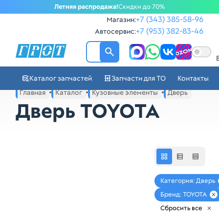
Летняя распродажа!
Скидки до 70%
+7 (343) 385-58-96
Магазин:
+7 (953) 382-83-46
Автосервис:
ГРОТ - Автозапчасти в Ек
Каталог запчастей
Запчасти для ТО
Контакты
Навигация по сайту автозапчастей ГРОТ
Главная
Каталог
Кузовные элементы
Дверь
Основное меню навигации интернет-магазина автозапча
Дверь TOYOTA
Категория: Дверь
Бренд: TOYOTA
Сбросить все