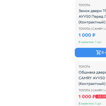
TOYOTA
Замок двери 
AVV50 Перед 
(Контрактный)
TOYOTA | CAMRY |
Замок двери T
1 000 ₽
В наличии: 1 шт.
В 
Распродажа
TOYOTA
Обшивка двер
CAMRY AVV50 
(Контрактный)
TOYOTA | CAMRY |
Обшивка двер
1 000 ₽
-33,3
В наличии: 1 шт.