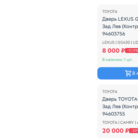
TOYOTA
Дверь LEXUS 
Зад Лев (Конт
94603756
LEXUS | GS430 | U
Дверь LEXUS G
8 000 ₽
-11,11
В наличии: 1 шт.
В 
Распродажа
TOYOTA
Дверь TOYOTA
Зад Лев (Конт
94603755
TOYOTA | CAMRY |
Дверь TOYOTA 
20 000 ₽
-20