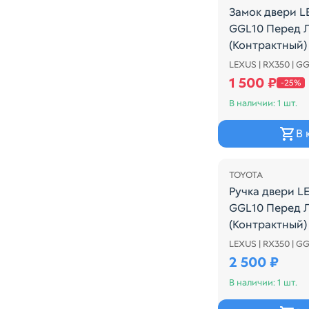
Замок двери 
GGL10 Перед 
(Контрактный)
LEXUS | RX350 | G
Замок двери L
1 500 ₽
-25%
В наличии: 1 шт.
В 
TOYOTA
Ручка двери L
GGL10 Перед 
(Контрактный)
LEXUS | RX350 | G
Ручка двери L
2 500 ₽
В наличии: 1 шт.