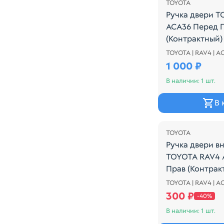
TOYOTA
Ручка двери 
ACA36 Перед 
(Контрактный)
TOYOTA | RAV4 | A
Ручка двери T
1 000 ₽
В наличии: 1 шт.
В 
Распродажа
TOYOTA
Ручка двери в
TOYOTA RAV4 
Прав (Контрак
TOYOTA | RAV4 | A
Ручка двери в
300 ₽
-40%
В наличии: 1 шт.