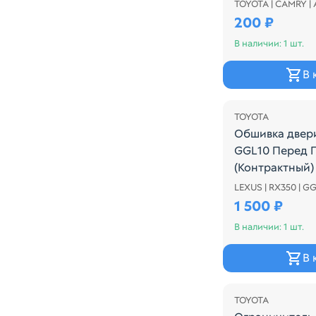
TOYOTA | CAMRY |
Ручка двери в
200 ₽
В наличии: 1 шт.
В 
TOYOTA
Обшивка двер
GGL10 Перед 
(Контрактный)
LEXUS | RX350 | G
Обшивка двери
1 500 ₽
В наличии: 1 шт.
В 
Распродажа
TOYOTA