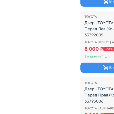
В 
Распродажа
TOYOTA
Дверь TOYOTA
Перед Лев (Ко
33392005
TOYOTA | IPSUM | 
COLOR - 202
8 000 ₽
-20%
В наличии: 1 шт.
В 
Распродажа
TOYOTA
Дверь TOYOTA
Перед Прав (К
33795006
TOYOTA | ALPHARD
COLOR -1E4