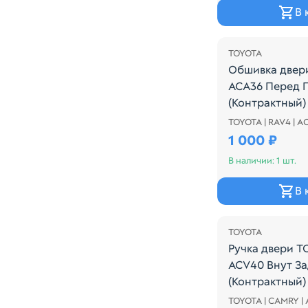
В 
TOYOTA
Обшивка двер
ACA36 Перед 
(Контрактный)
TOYOTA | RAV4 | A
Обшивка двери
1 000 ₽
В наличии: 1 шт.
В 
TOYOTA
Ручка двери 
ACV40 Внут За
(Контрактный)
TOYOTA | CAMRY |
Внутренняя ру