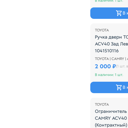
В наличии: 1 шт.
В 
TOYOTA
Ручка двери 
ACV40 Зад Лев
1041510116
TOYOTA | CAMRY |
Ручка двери T
2 000 ₽
(1 шт. в
В наличии: 1 шт.
В 
Распродажа
TOYOTA
Ограничитель
CAMRY ACV40 
(Контрактный)