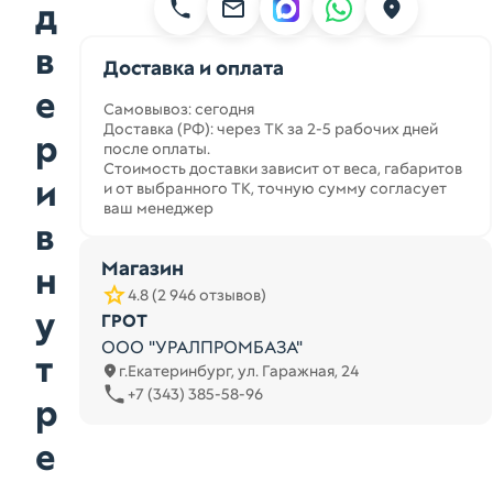
д
в
Доставка и оплата
е
Самовывоз: сегодня
Доставка (РФ): через ТК за 2-5 рабочих дней
р
после оплаты.
Стоимость доставки зависит от веса, габаритов
и
и от выбранного ТК, точную сумму согласует
ваш менеджер
в
Магазин
н
4.8 (2 946 отзывов)
у
ГРОТ
ООО "УРАЛПРОМБАЗА"
т
г.Екатеринбург, ул. Гаражная, 24
+7 (343) 385-58-96
р
е