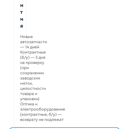
н
т
и
я
Новые
автозапчасти
— 14 дней
Контрактные
(б/у) — 3 дня
на проверку
(при
сохранении
заводских
меток,
целостности
товара и
упаковки)
Оптика и
электрооборудование
(контрактные, б/у) —
возврату не подлежат