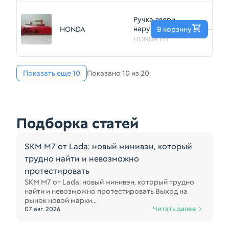
(Контрактный)
81539983
Ручка двери
наружная HONDA
HONDA
В корзину
—
FIT GD1 Перед
HONDA FIT
Прав
(Контрактный)
81539972
Показать еще 10
Показано 10 из 20
Подборка статей
SKM M7 от Lada: новый минивэн, который
трудно найти и невозможно
протестировать
SKM M7 от Lada: новый минивэн, который трудно
найти и невозможно протестировать Выход на
рынок новой марки...
Читать далее
07 авг. 2026