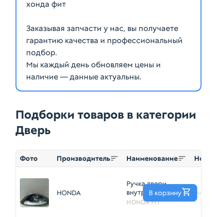
хонда фит
Заказывая запчасти у нас, вы получаете
гарантию качества и профессиональный
подбор.
Мы каждый день обновляем цены и
наличие — данные актуальны.
Подборки товаров в категории
Дверь
Фото
Производитель
Наименование
Номер
Ручка двери
внутренняя
HONDA
В корзину
—
HONDA FIT GD1
HONDA FIT
Прав