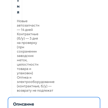
т
и
я
Новые
автозапчасти
— 14 дней
Контрактные
(б/у) — 3 дня
на проверку
(при
сохранении
заводских
меток,
целостности
товара и
упаковки)
Оптика и
электрооборудование
(контрактные, б/у) —
возврату не подлежат
Описание