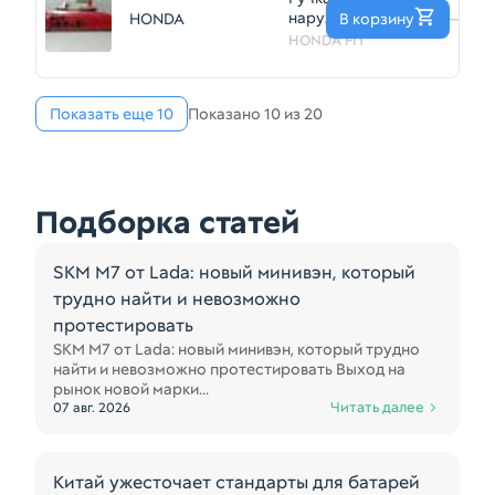
наружная HONDA
HONDA
В корзину
—
FIT GD1 Перед
HONDA FIT
Прав
(Контрактный)
81539972
Показать еще 10
Показано 10 из 20
Подборка статей
SKM M7 от Lada: новый минивэн, который
трудно найти и невозможно
протестировать
SKM M7 от Lada: новый минивэн, который трудно
найти и невозможно протестировать Выход на
рынок новой марки...
Читать далее
07 авг. 2026
Китай ужесточает стандарты для батарей