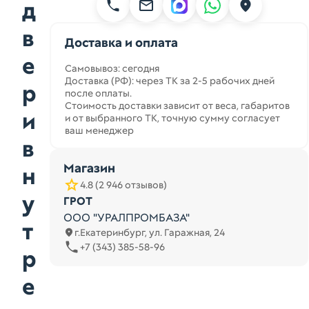
д
в
Доставка и оплата
е
Самовывоз: сегодня
Доставка (РФ): через ТК за 2-5 рабочих дней
р
после оплаты.
Стоимость доставки зависит от веса, габаритов
и
и от выбранного ТК, точную сумму согласует
ваш менеджер
в
Магазин
н
4.8 (2 946 отзывов)
у
ГРОТ
ООО "УРАЛПРОМБАЗА"
т
г.Екатеринбург, ул. Гаражная, 24
+7 (343) 385-58-96
р
е