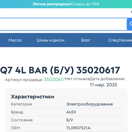
Летняя распродажа!
Скидки до 70%
атеринбурге
Масло
Шины и диски
Блог
Спецтехни
стей в Екатеринбурге
Q7 4L BAR (Б/У) 35020617
Нет отзывов
Дата добавления:
35020617
Артикул продавца:
11 мар. 2025
Характеристики
Категория
Электрооборудование
Бренд
AUDI
Состояние
Б/У
ОЕМ
7L0907521A