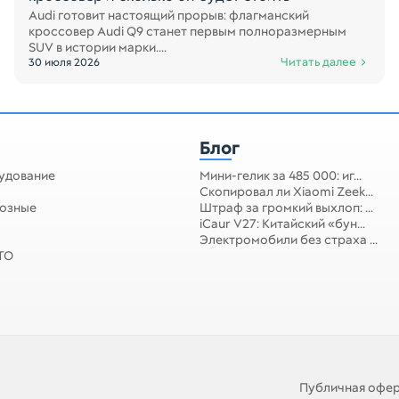
Audi готовит настоящий прорыв: флагманский
кроссовер Audi Q9 станет первым полноразмерным
SUV в истории марки....
Читать далее
30 июля 2026
Блог
удование
Мини-гелик за 485 000: иг...
Скопировал ли Xiaomi Zeek...
мозные
Штраф за громкий выхлоп: ...
iCaur V27: Китайский «бун...
Электромобили без страха ...
 ТО
Публичная офе