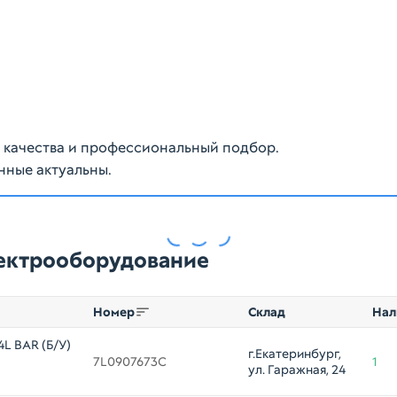
ю качества и профессиональный подбор.
нные актуальны.
лектрооборудование
Номер
Склад
Нал
4L BAR (Б/У)
г.Екатеринбург, 
7L0907673C
1
ул. Гаражная, 24