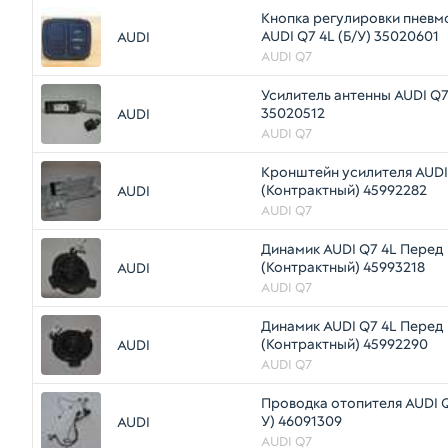
Кнопка регулировки пневм
AUDI Q7 4L (Б/У) 35020601
AUDI
AUDI Q7
Усилитель антенны AUDI Q7 
35020512
AUDI
AUDI Q7
Кронштейн усилителя AUDI
(Контрактный) 45992282
AUDI
AUDI Q7
Динамик AUDI Q7 4L Перед
(Контрактный) 45993218
AUDI
AUDI Q7
Динамик AUDI Q7 4L Перед
(Контрактный) 45992290
AUDI
AUDI Q7
Проводка отопителя AUDI Q
У) 46091309
AUDI
AUDI Q7