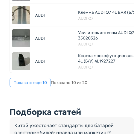
Клемма AUDI Q7 4L BAR (Б/
AUDI
AUDI Q7
Усилитель антенны AUDI Q7 
35020526
AUDI
AUDI Q7
Кнопка многофункциональ
4L (Б/У) 4L1927227
AUDI
AUDI Q7
Показать еще 10
Показано 10 из 20
Подборка статей
Китай ужесточает стандарты для батарей
электромобилей: правда или маркетинг?