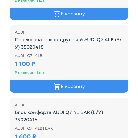
В наличии: 1 шт.
В корзину
AUDI
Переключатель подрулевой AUDI Q7 4LB (Б/
У) 35020418
AUDI | Q7 | 4LB
4E0953503C ПЕРЕКЛЮЧАТЕЛЬ ДВОРНИКОВ
1 100 ₽
В наличии: 1 шт.
В корзину
AUDI
Блок комфорта AUDI Q7 4L BAR (Б/У)
35020416
AUDI | Q7 | 4LB | BAR
4L0959793B
1 600 ₽