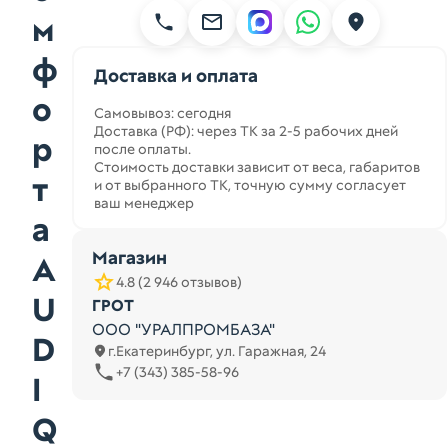
м
ф
Доставка и оплата
о
Самовывоз: сегодня
Доставка (РФ): через ТК за 2-5 рабочих дней
р
после оплаты.
Стоимость доставки зависит от веса, габаритов
т
и от выбранного ТК, точную сумму согласует
ваш менеджер
а
Магазин
A
4.8 (2 946 отзывов)
U
ГРОТ
ООО "УРАЛПРОМБАЗА"
D
г.Екатеринбург, ул. Гаражная, 24
+7 (343) 385-58-96
I
Q