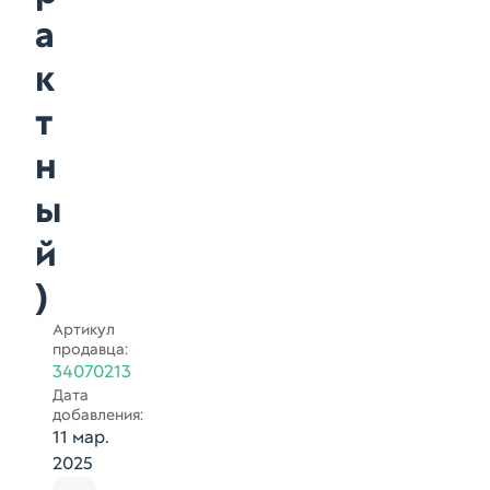
а
к
т
н
ы
й
)
Артикул
продавца:
34070213
Дата
добавления:
11 мар.
2025