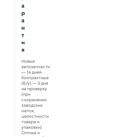
а
р
а
н
т
и
я
Новые
автозапчасти
— 14 дней
Контрактные
(б/у) — 3 дня
на проверку
(при
сохранении
заводских
меток,
целостности
товара и
упаковки)
Оптика и