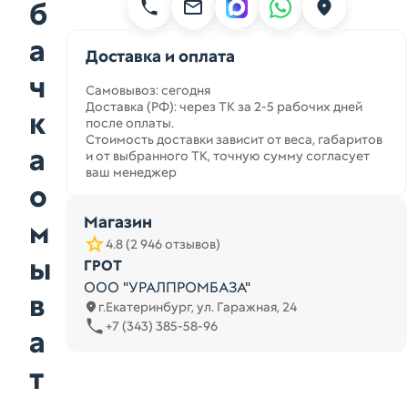
б
а
Доставка и оплата
ч
Самовывоз: сегодня
Доставка (РФ): через ТК за 2-5 рабочих дней
к
после оплаты.
Стоимость доставки зависит от веса, габаритов
а
и от выбранного ТК, точную сумму согласует
ваш менеджер
о
Магазин
м
4.8 (2 946 отзывов)
ы
ГРОТ
ООО "УРАЛПРОМБАЗА"
в
г.Екатеринбург, ул. Гаражная, 24
+7 (343) 385-58-96
а
т