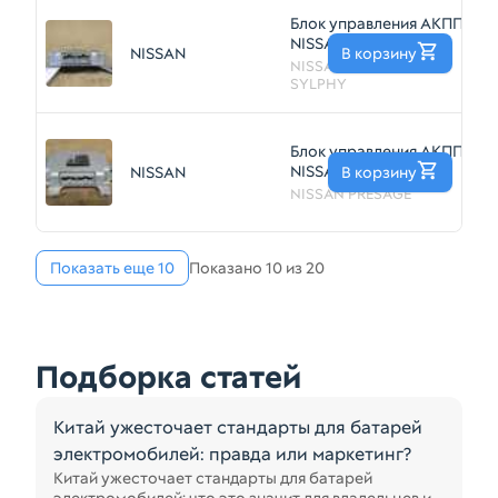
Блок управления АКПП
NISSAN BLUEBIRD
NISSAN
В корзину
3
SYLPHY MR20DE
NISSAN BLUEBIRD
(Контрактный)
SYLPHY
79590860
Блок управления АКПП
NISSAN PRESAGE
NISSAN
В корзину
3
QR25DE (Контрактный)
NISSAN PRESAGE
79590857
Показать еще 10
Показано 10 из 20
Подборка статей
Китай ужесточает стандарты для батарей
электромобилей: правда или маркетинг?
Китай ужесточает стандарты для батарей