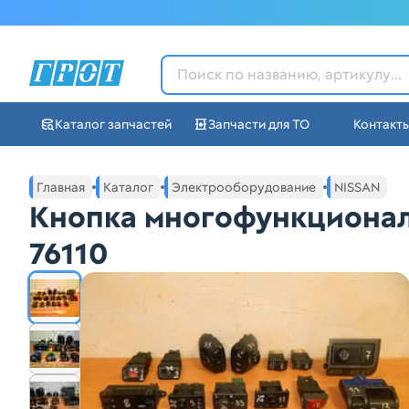
ГРОТ - Автозапчасти в Ек
Каталог запчастей
Запчасти для ТО
Контакт
Навигация по сайту автозапчастей ГРОТ
Основное меню навигации интернет-магазина автозапча
Главная
Каталог
Электрооборудование
NISSAN
Кнопка многофункционал
76110