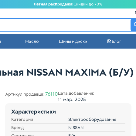
Летняя распродажа!
Скидки до 70%
атеринбурге
ы
Масло
Шины и диски
Блог
стей в Екатеринбурге
ьная NISSAN MAXIMA (Б/У)
Дата добавления:
76110
Артикул продавца:
11 мар. 2025
Характеристики
Категория
Электрооборудование
Бренд
NISSAN
Состояние
Б/У