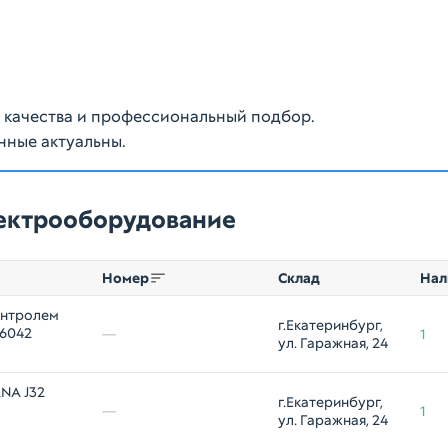
ю качества и профессиональный подбор.
нные актуальны.
лектрооборудование
Номер
Склад
Нал
онтролем
г.Екатеринбург, 
76042
—
1
ул. Гаражная, 24
NA J32
г.Екатеринбург, 
—
1
ул. Гаражная, 24