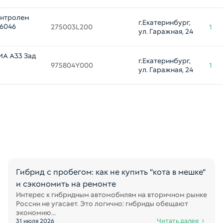
онтролем
г.Екатеринбург, 
76046
275003L200
1
ул. Гаражная, 24
MA A33 Зад
г.Екатеринбург, 
975804Y000
1
ул. Гаражная, 24
Гибрид с пробегом: как не купить "кота в мешке"
и сэкономить на ремонте
Интерес к гибридным автомобилям на вторичном рынке
России не угасает. Это логично: гибриды обещают
экономию...
Читать далее
31 июля 2026