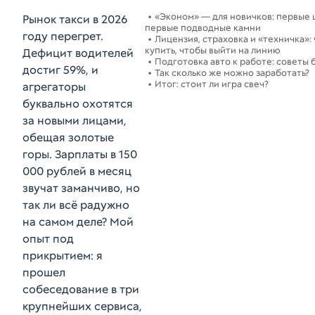
«Эконом» — для новичков: первые 
Рынок такси в 2026
первые подводные камни
году перегрет.
Лицензия, страховка и «техничка»:
купить, чтобы выйти на линию
Дефицит водителей
Подготовка авто к работе: советы 
достиг 59%, и
Так сколько же можно заработать?
Итог: стоит ли игра свеч?
агрегаторы
буквально охотятся
за новыми лицами,
обещая золотые
горы. Зарплаты в 150
000 рублей в месяц
звучат заманчиво, но
так ли всё радужно
на самом деле? Мой
опыт под
прикрытием: я
прошел
собеседование в три
крупнейших сервиса,