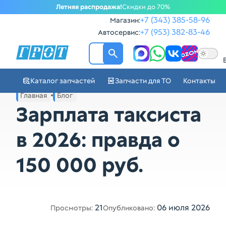
Летняя распродажа!
Скидки до 70%
+7 (343) 385-58-96
Магазин:
+7 (953) 382-83-46
Автосервис:
ГРОТ - Автозапчасти в Ек
Каталог запчастей
Запчасти для ТО
Контакты
Навигация по сайту автозапчастей ГРОТ
Главная
Блог
Основное меню навигации интернет-магазина автозапча
Зарплата таксиста
в 2026: правда о
150 000 руб.
21
06 июля 2026
Просмотры:
Опубликовано: