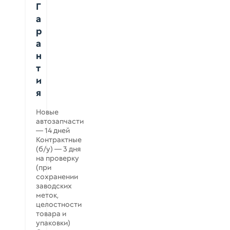
Г
а
р
а
н
т
и
я
Новые
автозапчасти
— 14 дней
Контрактные
(б/у) — 3 дня
на проверку
(при
сохранении
заводских
меток,
целостности
товара и
упаковки)