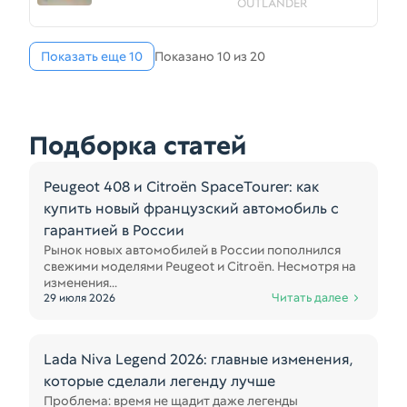
OUTLANDER 2.0
OUTLANDER
4B11/2.2 DI-D
4HK,4HN/2.4
4B12/3.0
Показать еще 10
Показано 10 из 20
6B31/DELIC
Подборка статей
Peugeot 408 и Citroën SpaceTourer: как
купить новый французский автомобиль с
гарантией в России
Рынок новых автомобилей в России пополнился
свежими моделями Peugeot и Citroën. Несмотря на
изменения...
Читать далее
29 июля 2026
Lada Niva Legend 2026: главные изменения,
которые сделали легенду лучше
Проблема: время не щадит даже легенды