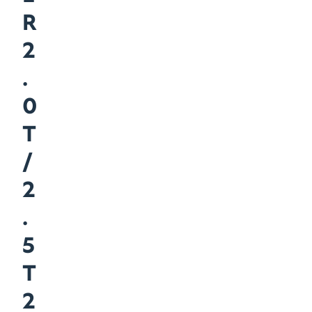
R
2
.
0
T
/
2
.
5
T
2