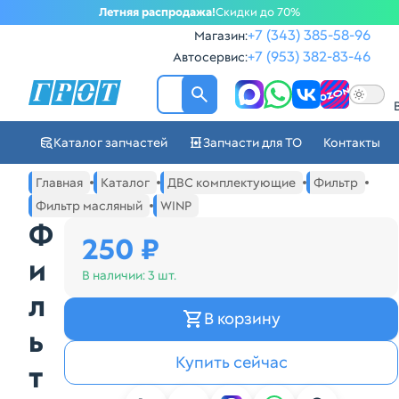
Летняя распродажа!
Скидки до 70%
+7 (343) 385-58-96
Магазин:
+7 (953) 382-83-46
Автосервис:
ГРОТ - Автозапчасти в Ек
Каталог запчастей
Запчасти для ТО
Контакты
Навигация по сайту автозапчастей ГРОТ
Основное меню навигации интернет-магазина автозапча
Главная
Каталог
ДВС комплектующие
Фильтр
Фильтр масляный
WINP
Ф
250 ₽
и
В наличии:
3 шт.
л
В корзину
ь
Купить сейчас
т