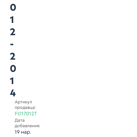
0
1
2
-
2
0
1
4
Артикул
продавца:
FO17012T
Дата
добавления:
19 мар.