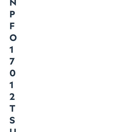
N
P
F
O
1
7
0
1
2
T
S