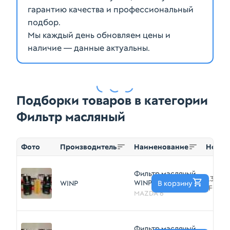
гарантию качества и профессиональный
подбор.
Мы каждый день обновляем цены и
наличие — данные актуальны.
Подборки товаров в категории
Фильтр масляный
Фото
Производитель
Наименование
Номер
Фильтр масляный
L321143
WINP FO17010E
WINP
В корзину
(FO170
MAZDA 6 (GG) 1.8L
MAZDA 6
2.0L 2002-2007
Фильтр масляный