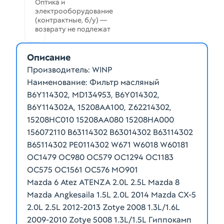
Оптика и
электрооборудование
(контрактные, б/у) —
возврату не подлежат
Описание
Производитель: WINP
Наименование: Фильтр масляный
B6Y114302, MD134953, B6Y014302,
B6Y114302A, 15208AA100, Z62214302,
15208HC010 15208AA080 15208HA000
156072110 B63114302 B63014302 B63114302
B65114302 PE0114302 W671 W6018 W60181
OC1479 OC980 OC579 OC1294 OC1183
OC575 OC1561 OC576 MO901
Mazda 6 Atez ATENZA 2.0L 2.5L Mazda 8
Mazda Angkesaila 1.5L 2.0L 2014 Mazda CX-5
2.0L 2.5L 2012-2013 Zotye 2008 1.3L/1.6L
2009-2010 Zotye 5008 1.3L/1.5L Гиппокамп