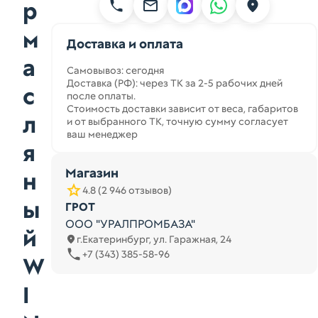
р
м
Доставка и оплата
а
Самовывоз: сегодня
Доставка (РФ): через ТК за 2-5 рабочих дней
с
после оплаты.
Стоимость доставки зависит от веса, габаритов
л
и от выбранного ТК, точную сумму согласует
ваш менеджер
я
Магазин
н
4.8 (2 946 отзывов)
ы
ГРОТ
ООО "УРАЛПРОМБАЗА"
й
г.Екатеринбург, ул. Гаражная, 24
+7 (343) 385-58-96
W
I