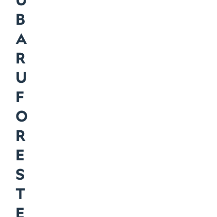
U
B
A
R
U
F
O
R
E
S
T
E