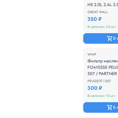
H5 2.0L 2.4L 2.
GREAT WALL
Производитель:
350 ₽
В наличии: 20 шт.
В 
WINP
Фильтр масля
FO41035E PEUG
307 / PARTNER 
C3
PEUGEOT | 307
Производитель:
300 ₽
В наличии: 10 шт.
В 