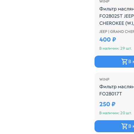
WINP
Фильтр масля
FO28025T JEE
CHEROKEE (WJ,
2003-2005
JEEP | GRAND CHE
Производитель:
400 ₽
В наличии: 29 шт.
В 
WINP
Фильтр масля
FO28017T
Производитель:
250 ₽
В наличии: 20 шт.
В 