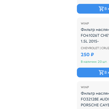
В 
WINP
Фильтр масля
FO41026T CHE
1.5L 2015-
CHEVROLET | CRU
Производитель:
250 ₽
В наличии: 20 шт.
В 
WINP
Фильтр масля
FO32128E AUDI 
PORSCHE CAYE