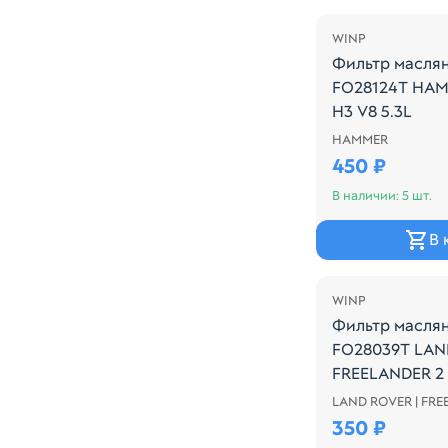
WINP
Фильтр масля
FO28124T HA
H3 V8 5.3L
HAMMER
Производитель:
450 ₽
В наличии: 5 шт.
В 
WINP
Фильтр масля
FO28039T LAN
FREELANDER 2 2
LAND ROVER | FR
Производитель:
350 ₽