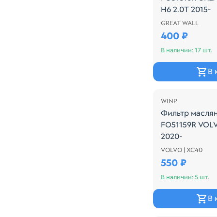
H6 2.0T 2015-
GREAT WALL
Производитель
400 ₽
В наличии: 17 шт.
В 
WINP
Фильтр масля
FO51159R VOLV
2020-
VOLVO | XC40
Производитель:
550 ₽
В наличии: 5 шт.
В 
Осталась 3 шт.