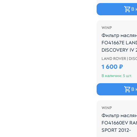
В 
WINP
Фильтр масля
FO41667E LAN
DISCOVERY IV 2
LAND ROVER | DI
Производитель:
1 600 ₽
В наличии: 5 шт.
В 
WINP
Фильтр масля
FO41660EV RA
SPORT 2012-