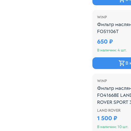
WINP
Фильтр масля
FO51106T
Производитель
650 ₽
В наличии: 4 шт.
В 
WINP
Фильтр масля
FO41668E LAN
ROVER SPORT 3
LAND ROVER
Производитель:
1 500 ₽
В наличии: 10 шт.