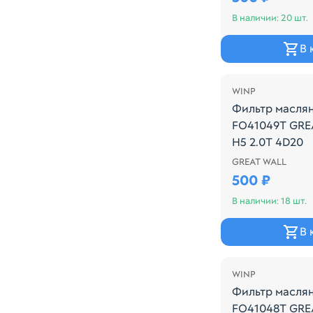
В наличии: 20 шт.
В 
WINP
Фильтр масля
FO41049T GRE
H5 2.0T 4D20
GREAT WALL
Производитель:
500 ₽
В наличии: 18 шт.
В 
WINP
Фильтр масля
FO41048T GRE