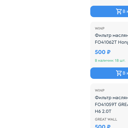
В 
WINP
Фильтр масля
FO41062T Hong
Производитель
500 ₽
В наличии: 18 шт.
В 
WINP
Фильтр масля
FO41059T GRE
H6 2.0T
GREAT WALL
Производитель
500 ₽