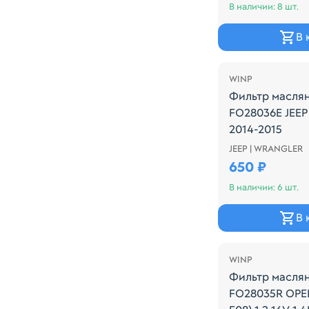
В наличии: 8 шт.
В 
WINP
Фильтр масля
FO28036E JEE
2014-2015
JEEP | WRANGLER
Производитель
650 ₽
В наличии: 6 шт.
В 
WINP
Фильтр масля
FO28035R OPEL