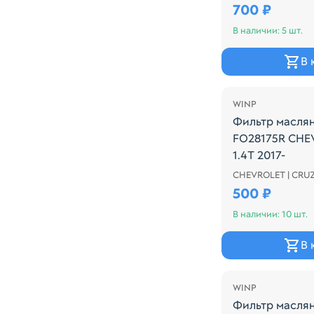
700 ₽
В наличии: 5 шт.
В 
WINP
Фильтр масля
FO28175R CHE
1.4T 2017-
CHEVROLET | CRU
Производитель:
500 ₽
В наличии: 10 шт.
В 
WINP
Фильтр масля