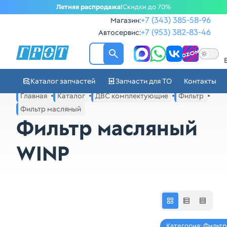
Летняя распродажа!
Скидки до 70%
+7 (343) 385-58-96
Магазин:
+7 (953) 382-83-46
Автосервис:
ГРОТ - Автозапчасти в Ек
Каталог запчастей
Запчасти для ТО
Контакты
Навигация по сайту автозапчастей ГРОТ
Главная
Каталог
ДВС комплектующие
Фильтр
Основное меню навигации интернет-магазина автозапча
Фильтр масляный
Фильтр масляный
WINP
Категория: Фильт