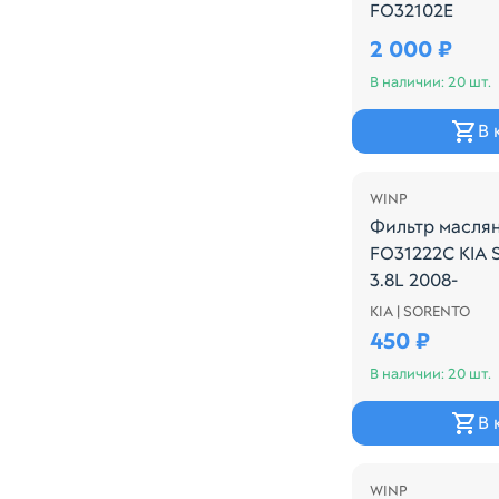
FO32102E
Производитель
2 000 ₽
В наличии: 20 шт.
В 
WINP
Фильтр масля
FO31222C KIA 
3.8L 2008-
KIA | SORENTO
Производитель:
450 ₽
В наличии: 20 шт.
В 
WINP