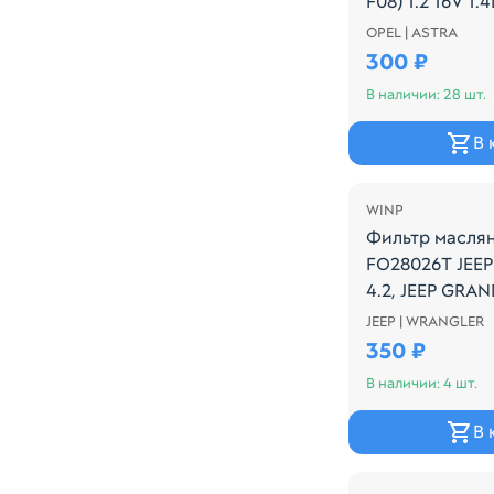
F08) 1.2 16V 1.
OPEL | ASTRA
Производитель:
300 ₽
В наличии: 28 шт.
В 
WINP
Фильтр масля
FO28026T JEEP
4.2, JEEP GRA
V8
JEEP | WRANGLER
Производитель:
350 ₽
В наличии: 4 шт.
В 