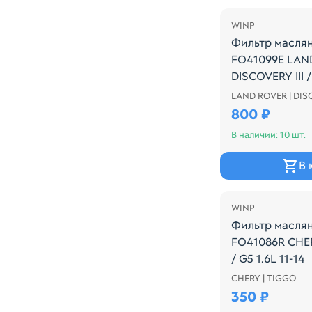
WINP
Фильтр масля
FO41099E LAN
DISCOVERY III /
LAND ROVER | DI
Производитель:
800 ₽
В наличии: 10 шт.
В 
WINP
Фильтр масля
FO41086R CHER
/ G5 1.6L 11-14
CHERY | TIGGO
Производитель:
350 ₽