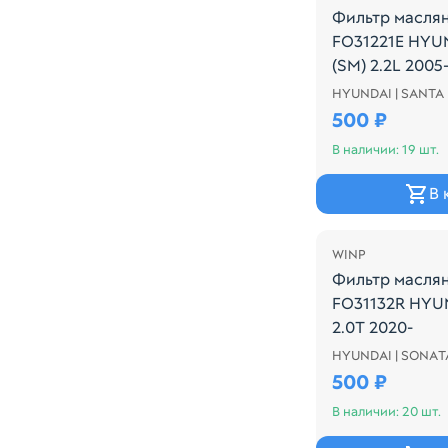
Фильтр масля
FO31221E HYU
(SM) 2.2L 2005
HYUNDAI | SANTA 
Производитель:
500 ₽
В наличии: 19 шт.
В 
WINP
Фильтр масля
FO31132R HYU
2.0T 2020-
HYUNDAI | SОNАT
Производитель
500 ₽
В наличии: 20 шт.