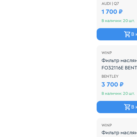
AUDI | Q7
Производитель
1 700 ₽
В наличии: 20 шт.
В 
WINP
Фильтр масля
FO32116E BENT
BENTLEY
Производитель
3 700 ₽
В наличии: 20 шт.
В 
WINP
Фильтр масля