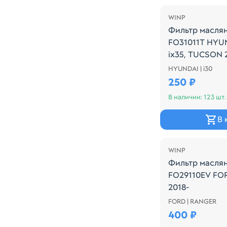
WINP
Фильтр масля
FO31011T HYUND
ix35, TUCSON 2
HYUNDAI | i30
Производитель:
250 ₽
В наличии: 123 шт.
В 
WINP
Фильтр масля
FO29110EV FO
2018-
FORD | RANGER
Производитель:
400 ₽