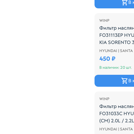
В 
WINP
Фильтр масля
FO31113EP HYU
KIA SORENTO 3
HYUNDAI | SANTA 
Производитель
450 ₽
В наличии: 20 шт.
В 
WINP
Фильтр масля
FO31033C HYU
(CM) 2.0L / 2.2
HYUNDAI | SANTA 
Производитель: