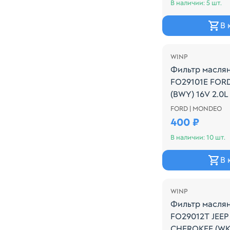
В наличии: 5 шт.
В 
WINP
Фильтр масля
FO29101E FOR
(BWY) 16V 2.0L
2007
FORD | MONDEO
Производитель:
400 ₽
В наличии: 10 шт.
В 
WINP
Фильтр масля
FO29012T JEE
CHEROKEE (WK)