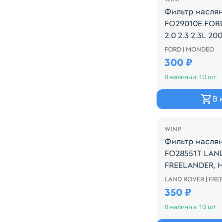
Фильтр масля
FO29010E FOR
2.0 2.3 2.3L 2
FORD | MONDEO
Производитель:
300 ₽
В наличии: 10 шт.
В 
WINP
Фильтр масля
FO28551T LAN
FREELANDER, 
H3T 3.7L
LAND ROVER | FR
Производитель:
350 ₽
В наличии: 10 шт.