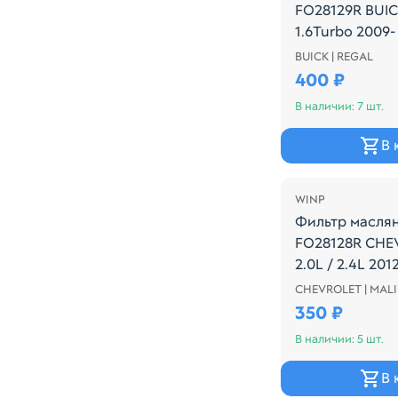
FO28129R BUIC
1.6Turbo 2009-
BUICK | REGAL
Производитель:
400 ₽
В наличии: 7 шт.
В 
WINP
Фильтр масля
FO28128R CHE
2.0L / 2.4L 201
CHEVROLET | MAL
Производитель:
350 ₽
В наличии: 5 шт.
В 