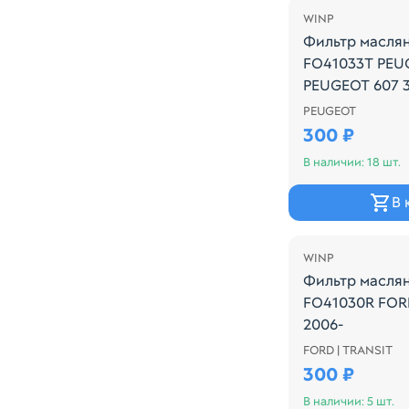
WINP
Фильтр масля
FO41033T PEUG
PEUGEOT 607 3
PICASSO MPV 2
PEUGEOT
Производитель:
300 ₽
В наличии: 18 шт.
В 
WINP
Фильтр масля
FO41030R FORD
2006-
FORD | TRANSIT
Производитель:
300 ₽
В наличии: 5 шт.