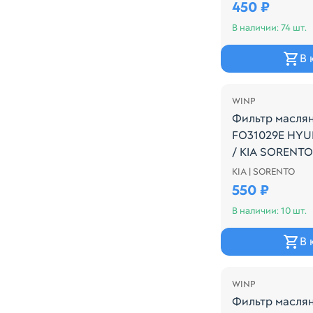
450 ₽
В наличии: 74 шт.
В 
WINP
Фильтр масля
FO31029E HYU
/ KIA SORENTO
KIA | SORENTO
Производитель
550 ₽
В наличии: 10 шт.
В 
WINP
Фильтр масля