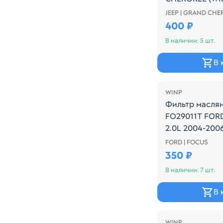
2005-
JEEP | GRAND CHE
Производитель:
400 ₽
В наличии: 5 шт.
В 
WINP
Фильтр масля
FO29011T FORD
2.0L 2004-200
FORD | FOCUS
Производитель:
350 ₽
В наличии: 7 шт.
В 
WINP