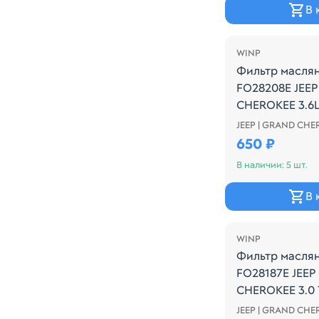
В 
WINP
Фильтр масля
FO28208E JEE
CHEROKEE 3.6L
JEEP | GRAND CHE
Производитель
650 ₽
В наличии: 5 шт.
В 
WINP
Фильтр масля
FO28187E JEE
CHEROKEE 3.0 
JEEP | GRAND CHE
Производитель