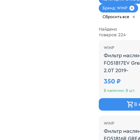
Бренд: WINP
Сбросить все
Найдено
товаров: 224
WINP
Фильтр масля
FO51817EV Grea
2.0T 2019-
Производитель
350 ₽
В наличии: 8 шт.
В 
WINP
Фильтр масля
FO51816R GRE