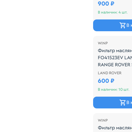
Производитель:
900 ₽
В наличии: 4 шт.
В 
WINP
Фильтр масля
FO41523EV LA
RANGE ROVER S
LAND ROVER
Производитель
600 ₽
В наличии: 10 шт.
В 
WINP
Фильтр масля