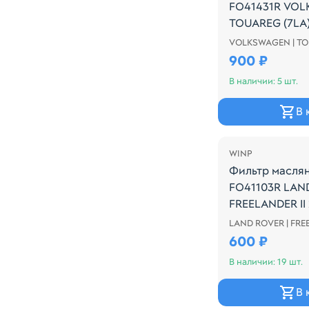
FO41431R VO
TOUAREG (7LA) 
2010
VOLKSWAGEN | T
Производитель:
900 ₽
В наличии: 5 шт.
В 
WINP
Фильтр масля
FO41103R LAN
FREELANDER II 2
LAND ROVER | FR
Производитель:
600 ₽
В наличии: 19 шт.
В 