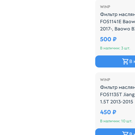
WINP
Фильтр масля
FO51141E Baowo
2017-, Baowo B
Производитель
500 ₽
В наличии: 3 шт.
В 
WINP
Фильтр масля
FO51135T Jiang
1.5T 2013-2015
Производитель
450 ₽
В наличии: 10 шт.
В 