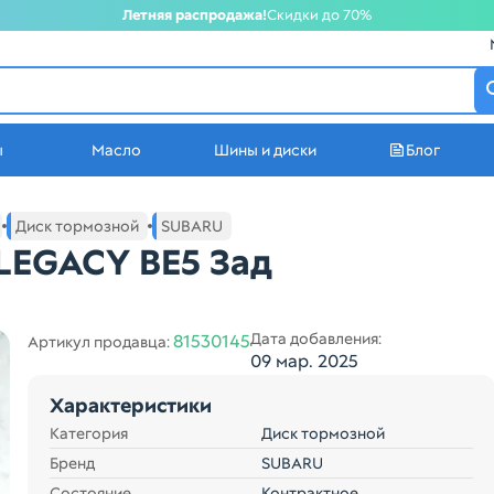
Летняя распродажа!
Скидки до 70%
атеринбурге
ы
Масло
Шины и диски
Блог
стей в Екатеринбурге
Диск тормозной
SUBARU
LEGACY BE5 Зад
Дата добавления:
81530145
Артикул продавца:
09 мар. 2025
Характеристики
Категория
Диск тормозной
Бренд
SUBARU
Состояние
Контрактное