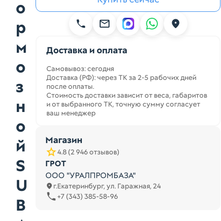
о
р
м
Доставка и оплата
о
Самовывоз: сегодня
Доставка (РФ): через ТК за 2-5 рабочих дней
з
после оплаты.
Стоимость доставки зависит от веса, габаритов
н
и от выбранного ТК, точную сумму согласует
ваш менеджер
о
Магазин
й
4.8 (2 946 отзывов)
S
ГРОТ
ООО "УРАЛПРОМБАЗА"
U
г.Екатеринбург, ул. Гаражная, 24
+7 (343) 385-58-96
B