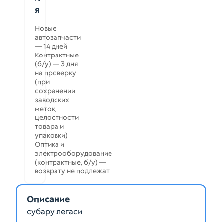
я
Новые
автозапчасти
— 14 дней
Контрактные
(б/у) — 3 дня
на проверку
(при
сохранении
заводских
меток,
целостности
товара и
упаковки)
Оптика и
электрооборудование
(контрактные, б/у) —
возврату не подлежат
Описание
субару легаси