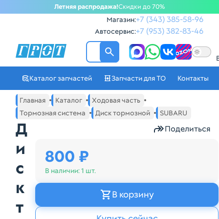
Летняя распродажа!
Скидки до 70%
+7 (343) 385-58-96
Магазин:
+7 (953) 382-83-46
Автосервис:
ГРОТ - Автозапчасти в Ек
Каталог запчастей
Запчасти для ТО
Контакты
Навигация по сайту автозапчастей ГРОТ
Основное меню навигации интернет-магазина автозапча
Главная
Каталог
Ходовая часть
Тормозная система
Диск тормозной
SUBARU
Д
Поделиться
и
800 ₽
с
В наличии:
1 шт.
к
В корзину
т
Купить сейчас