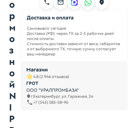
о
р
Доставка и оплата
м
Самовывоз: сегодня
Доставка (РФ): через ТК за 2-5 рабочих дней
о
после оплаты.
Стоимость доставки зависит от веса, габаритов
з
и от выбранного ТК, точную сумму согласует
ваш менеджер
н
Магазин
о
4.8 (2 946 отзывов)
й
ГРОТ
ООО "УРАЛПРОМБАЗА"
N
г.Екатеринбург, ул. Гаражная, 24
+7 (343) 385-58-96
I
P