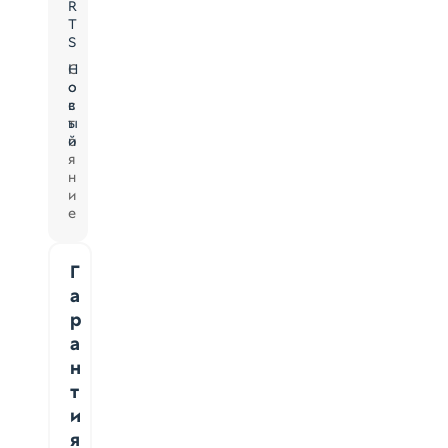
R
T
S
С
Н
о
о
с
в
т
ы
о
й
я
н
и
е
Г
а
р
а
н
т
и
я