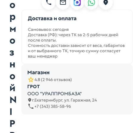
о
р
Доставка и оплата
м
Самовывоз: сегодня
Доставка (РФ): через ТК за 2-5 рабочих дней
о
после оплаты.
Стоимость доставки зависит от веса, габаритов
з
и от выбранного ТК, точную сумму согласует
ваш менеджер
н
Магазин
о
4.8 (2 946 отзывов)
й
ГРОТ
ООО "УРАЛПРОМБАЗА"
N
г.Екатеринбург, ул. Гаражная, 24
+7 (343) 385-58-96
I
P