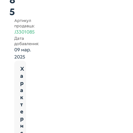
8
5
Артикул
продавца:
J3301085
Дата
добавления:
09 мар.
2025
Х
а
р
а
к
т
е
р
и
с