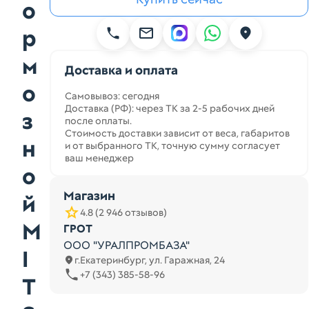
о
р
м
Доставка и оплата
о
Самовывоз: сегодня
Доставка (РФ): через ТК за 2-5 рабочих дней
з
после оплаты.
Стоимость доставки зависит от веса, габаритов
н
и от выбранного ТК, точную сумму согласует
ваш менеджер
о
Магазин
й
4.8 (2 946 отзывов)
M
ГРОТ
ООО "УРАЛПРОМБАЗА"
I
г.Екатеринбург, ул. Гаражная, 24
+7 (343) 385-58-96
T