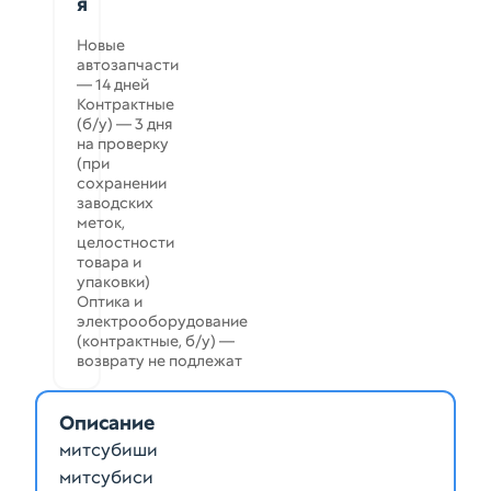
я
Новые
автозапчасти
— 14 дней
Контрактные
(б/у) — 3 дня
на проверку
(при
сохранении
заводских
меток,
целостности
товара и
упаковки)
Оптика и
электрооборудование
(контрактные, б/у) —
возврату не подлежат
Описание
митсубиши
митсубиси