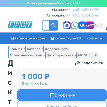
Летняя распродажа!
Скидки до 70%
+7 (343) 385-58-96
Магазин:
+7 (953) 382-83-46
Автосервис:
ГРОТ - Автозапчасти в Ек
Каталог запчастей
Запчасти для ТО
Контакты
Навигация по сайту автозапчастей ГРОТ
Основное меню навигации интернет-магазина автозапча
Главная
Каталог
Ходовая часть
Тормозная система
Диск тормозной
MITSUBISHI
Д
Поделиться
и
1 000 ₽
с
В наличии:
1 шт.
к
В корзину
т
Купить сейчас