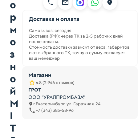
о
р
Доставка и оплата
м
Самовывоз: сегодня
Доставка (РФ): через ТК за 2-5 рабочих дней
о
после оплаты.
Стоимость доставки зависит от веса, габаритов
з
и от выбранного ТК, точную сумму согласует
ваш менеджер
н
Магазин
о
4.8 (2 946 отзывов)
й
ГРОТ
ООО "УРАЛПРОМБАЗА"
M
г.Екатеринбург, ул. Гаражная, 24
+7 (343) 385-58-96
I
T