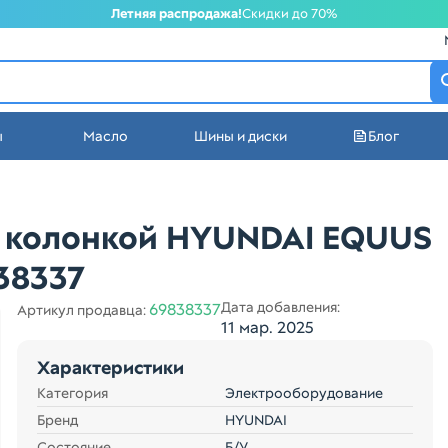
Летняя распродажа!
Скидки до 70%
атеринбурге
ы
Масло
Шины и диски
Блог
стей в Екатеринбурге
й колонкой HYUNDAI EQUUS
38337
Дата добавления:
69838337
Артикул продавца:
11 мар. 2025
Характеристики
Категория
Электрооборудование
Бренд
HYUNDAI
Состояние
Б/У