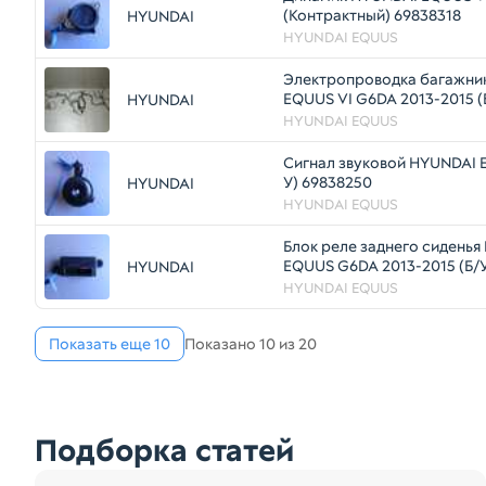
(Контрактный) 69838318
HYUNDAI
HYUNDAI EQUUS
Электропроводка багажни
EQUUS VI G6DA 2013-2015 (
HYUNDAI
35017154
HYUNDAI EQUUS
Сигнал звуковой HYUNDAI E
У) 69838250
HYUNDAI
HYUNDAI EQUUS
Блок реле заднего сидень
EQUUS G6DA 2013-2015 (Б/
HYUNDAI
HYUNDAI EQUUS
Показать еще 10
Показано 10 из 20
Подборка статей