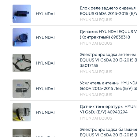
Блок реле заднего сидень
EQUUS G6DA 2013-2015 (Б/
HYUNDAI
HYUNDAI EQUUS
Динамик HYUNDAI EQUUS V
(Контрактный) 69838318
HYUNDAI
HYUNDAI EQUUS
Электропроводка антенны
EQUUS VI G6DA 2013-2015 (
HYUNDAI
35017155
HYUNDAI EQUUS
Усилитель антенны HYUND
G6DA 2013-2015 Лев (Б/У) 
HYUNDAI
HYUNDAI EQUUS
Датчик температуры HYUN
VI G6DJ (Б/У) 40940294
HYUNDAI
HYUNDAI EQUUS
Электропроводка багажни
EQUUS VI G6DA 2013-2015 (