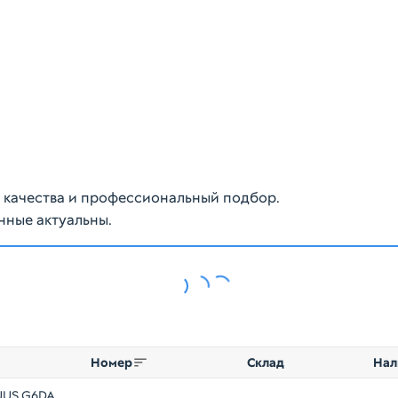
ю качества и профессиональный подбор.
нные актуальны.
Номер
Склад
Нал
UUS G6DA