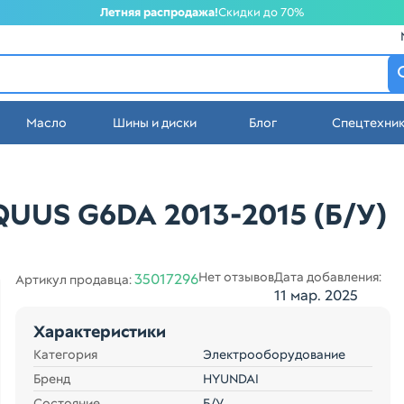
Летняя распродажа!
Скидки до 70%
атеринбурге
Масло
Шины и диски
Блог
Спецтехни
стей в Екатеринбурге
QUUS G6DA 2013-2015 (Б/У)
Нет отзывов
Дата добавления:
35017296
Артикул продавца:
11 мар. 2025
Характеристики
Категория
Электрооборудование
Бренд
HYUNDAI
Состояние
Б/У