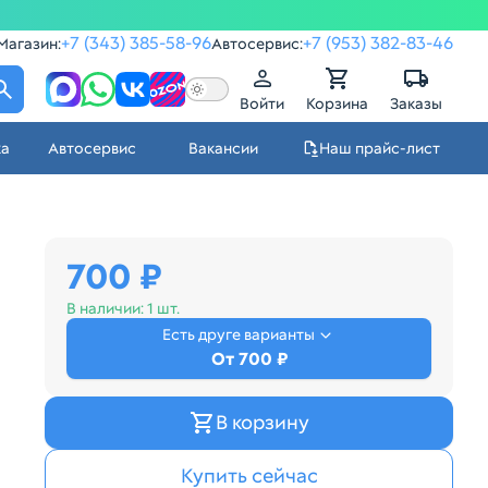
+7 (343) 385-58-96
+7 (953) 382-83-46
Магазин:
Автосервис:
Войти
Корзина
Заказы
ка
Автосервис
Вакансии
Наш прайс-лист
700 ₽
В наличии:
1 шт.
Есть друге варианты
От 700 ₽
В корзину
Купить сейчас