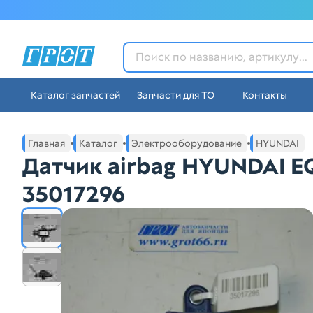
ГРОТ - Автозапчасти в Ек
Каталог запчастей
Запчасти для ТО
Контакты
Навигация по сайту автозапчастей ГРОТ
Основное меню навигации интернет-магазина автозапча
Главная
Каталог
Электрооборудование
HYUNDAI
Датчик airbag HYUNDAI E
35017296