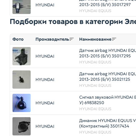
2013-2015 (Б/У) 35017297
HYUNDAI
HYUNDAI EQUUS
Подборки товаров в категории Э
Фото
Производитель
Наименование
Датчик airbag HYUNDAI EQ
2013-2015 (Б/У) 35017295
HYUNDAI
HYUNDAI EQUUS
Датчик airbag HYUNDAI EQ
2013-2015 (Б/У) 35021125
HYUNDAI
HYUNDAI EQUUS
Сигнал звуковой HYUNDAI E
У) 69838250
HYUNDAI
HYUNDAI EQUUS
Динамик HYUNDAI EQUUS V
(Контрактный) 35017434
HYUNDAI
HYUNDAI EQUUS