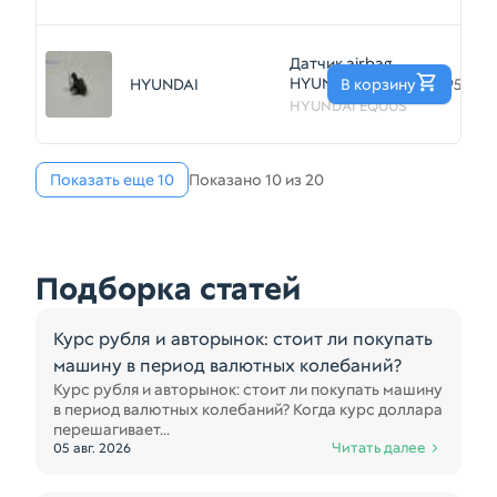
(Б/У) 35017296
Датчик airbag
HYUNDAI EQUUS
HYUNDAI
В корзину
95920
G6DA 2013-2015
HYUNDAI EQUUS
(Б/У) 35021125
Показать еще 10
Показано 10 из 20
Подборка статей
Курс рубля и авторынок: стоит ли покупать
машину в период валютных колебаний?
Курс рубля и авторынок: стоит ли покупать машину
в период валютных колебаний? Когда курс доллара
перешагивает...
Читать далее
05 авг. 2026