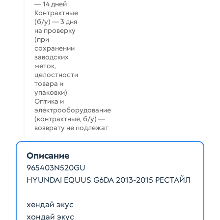
— 14 дней
Контрактные
(б/у) — 3 дня
на проверку
(при
сохранении
заводских
меток,
целостности
товара и
упаковки)
Оптика и
электрооборудование
(контрактные, б/у) —
возврату не подлежат
Описание
965403N520GU
HYUNDAI EQUUS G6DA 2013-2015 РЕСТАЙЛ
хендай экус
хондай экус