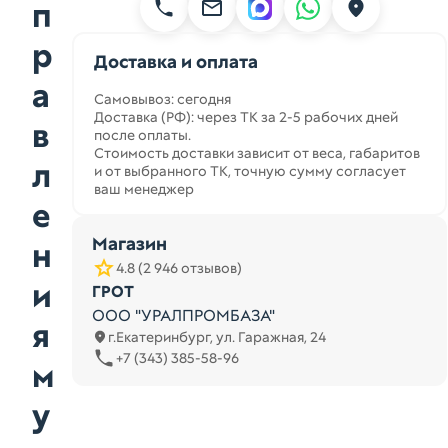
п
р
Доставка и оплата
а
Самовывоз: сегодня
Доставка (РФ): через ТК за 2-5 рабочих дней
в
после оплаты.
Стоимость доставки зависит от веса, габаритов
л
и от выбранного ТК, точную сумму согласует
ваш менеджер
е
Магазин
н
4.8 (2 946 отзывов)
и
ГРОТ
ООО "УРАЛПРОМБАЗА"
я
г.Екатеринбург, ул. Гаражная, 24
+7 (343) 385-58-96
м
у