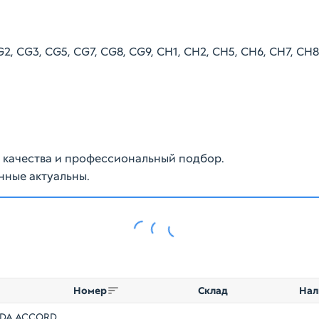
G2, CG3, CG5, CG7, CG8, CG9, CH1, CH2, CH5, CH6, CH7, CH8,
ю качества и профессиональный подбор.
нные актуальны.
Номер
Склад
Нал
NDA ACCORD