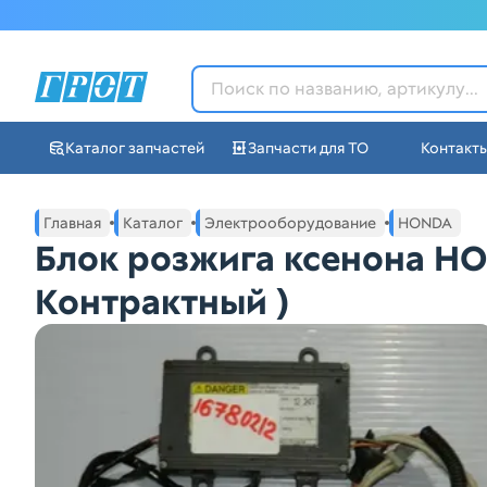
ГРОТ - Автозапчасти в Ек
Каталог запчастей
Запчасти для ТО
Контакт
Навигация по сайту автозапчастей ГРОТ
Основное меню навигации интернет-магазина автозапча
Главная
Каталог
Электрооборудование
HONDA
Блок розжига ксенона H
Контрактный )