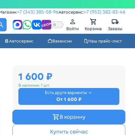
+7 (343) 385-58-96
+7 (953) 382-83-46
Магазин:
Автосервис:
Войти
Корзина
Заказы
Автосервис
Вакансии
Наш прайс-лист
1 600 ₽
В наличии:
1 шт.
Есть друге варианты
От 1 600 ₽
В корзину
Купить сейчас