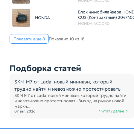
HONDA ACCORD
Блок иммобилайзера HON
CU2 (Контрактный) 204740
HONDA
HONDA ACCORD
Показать еще 8
Показано 10 из 18
Подборка статей
SKM M7 от Lada: новый минивэн, который
трудно найти и невозможно протестировать
SKM M7 от Lada: новый минивэн, который трудно найти
и невозможно протестировать Выход на рынок новой
марки...
Читать далее
07 авг. 2026