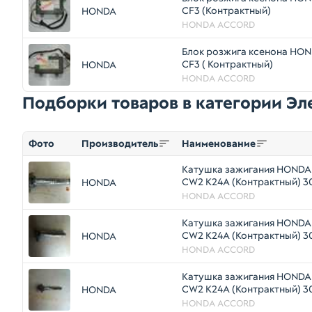
CF3 (Контрактный)
HONDA
HONDA ACCORD
Блок розжига ксенона HO
CF3 ( Контрактный)
HONDA
HONDA ACCORD
Подборки товаров в категории Э
Фото
Производитель
Наименование
Катушка зажигания HOND
CW2 K24A (Контрактный) 
HONDA
HONDA ACCORD
Катушка зажигания HOND
CW2 K24A (Контрактный) 
HONDA
HONDA ACCORD
Катушка зажигания HOND
CW2 K24A (Контрактный) 
HONDA
HONDA ACCORD