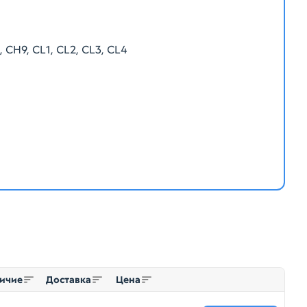
 CH9, CL1, CL2, CL3, CL4
ичие
Доставка
Цена