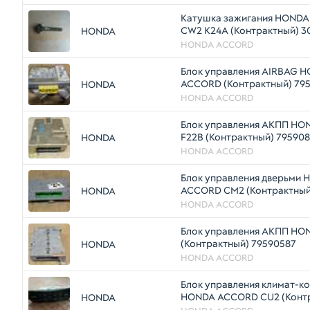
Катушка зажигания HOND
CW2 K24A (Контрактный) 3
HONDA
HONDA ACCORD
Блок управления AIRBAG 
ACCORD (Контрактный) 79
HONDA
HONDA ACCORD
Блок управления АКПП H
F22B (Контрактный) 79590
HONDA
HONDA ACCORD
Блок управления дверьми
ACCORD CM2 (Контрактный
HONDA
HONDA ACCORD
Блок управления АКПП H
(Контрактный) 79590587
HONDA
HONDA ACCORD
Блок управления климат-к
HONDA ACCORD CU2 (Конт
HONDA
2047400008