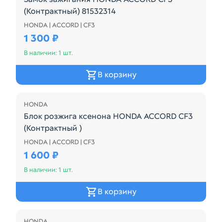
(Контрактный) 81532314
HONDA | ACCORD | CF3
Замок зажигания HONDA ACCORD CF3 (Контрактный
1 300 ₽
В наличии: 1 шт.
В корзину
HONDA
Блок розжига ксенона HONDA ACCORD CF3
(Контрактный )
HONDA | ACCORD | CF3
Подходит Для моделей Honda Accord, CF3, CF4, CF5, 
1 600 ₽
В наличии: 1 шт.
В корзину
HONDA