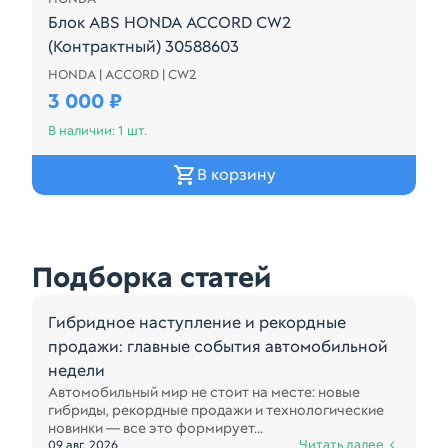
Блок ABS HONDA ACCORD CW2
(Контрактный) 30588603
HONDA | ACCORD | CW2
Блок ABS HONDA ACCORD CW2 (Контрактный) 305
3 000 ₽
В наличии: 1 шт.
В корзину
Подборка статей
Гибридное наступление и рекордные
продажи: главные события автомобильной
недели
Автомобильный мир не стоит на месте: новые
гибриды, рекордные продажи и технологические
новинки — все это формирует...
Читать далее
09 авг. 2026