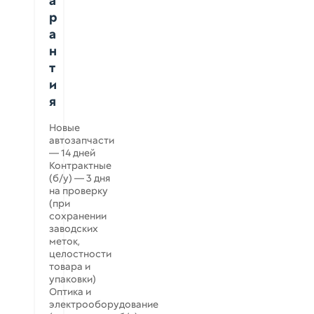
а
р
а
н
т
и
я
Новые
автозапчасти
— 14 дней
Контрактные
(б/у) — 3 дня
на проверку
(при
сохранении
заводских
меток,
целостности
товара и
упаковки)
Оптика и
электрооборудование