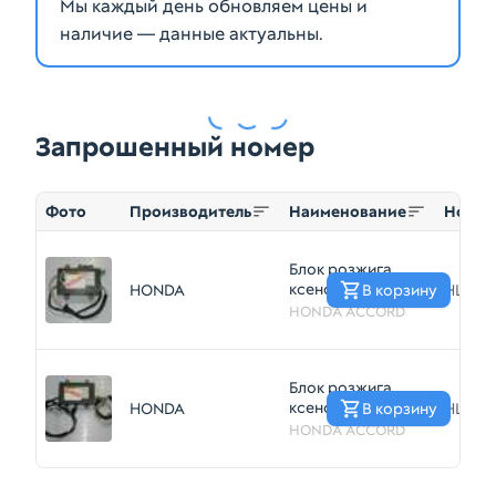
Мы каждый день обновляем цены и
наличие — данные актуальны.
Запрошенный номер
Фото
Производитель
Наименование
Номер
Блок розжига
ксенона HONDA
HONDA
В корзину
HLB35
ACCORD CF3
HONDA ACCORD
(Контрактный)
Блок розжига
ксенона HONDA
HONDA
В корзину
HLB35
ACCORD CF3 (
HONDA ACCORD
Контрактный )