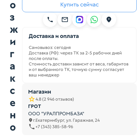
о
Купить сейчас
з
ж
Доставка и оплата
и
Самовывоз: сегодня
г
Доставка (РФ): через ТК за 2-5 рабочих дней
после оплаты.
а
Стоимость доставки зависит от веса, габаритов
и от выбранного ТК, точную сумму согласует
к
ваш менеджер
с
Магазин
е
4.8 (2 946 отзывов)
ГРОТ
н
ООО "УРАЛПРОМБАЗА"
г.Екатеринбург, ул. Гаражная, 24
о
+7 (343) 385-58-96