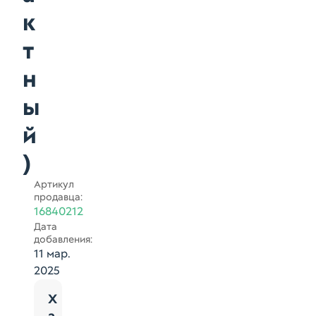
к
т
н
ы
й
)
Артикул
продавца:
16840212
Дата
добавления:
11 мар.
2025
Х
а