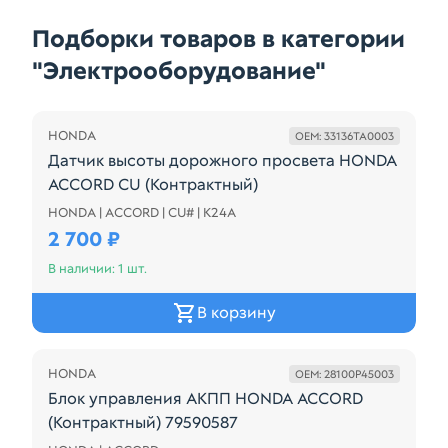
Подборки товаров в категории
"Электрооборудование"
HONDA
OEM: 33136TA0003
Датчик высоты дорожного просвета HONDA
ACCORD CU (Контрактный)
HONDA | ACCORD | CU# | K24A
Датчик высоты дорожного просвета HONDA ACCOR
2 700 ₽
В наличии: 1 шт.
В корзину
HONDA
OEM: 28100P45003
Блок управления АКПП HONDA ACCORD
(Контрактный) 79590587