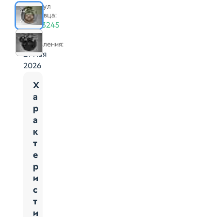
Артикул
продавца:
94603245
Дата
добавления:
21 мая
2026
Х
а
р
а
к
т
е
р
и
с
т
и