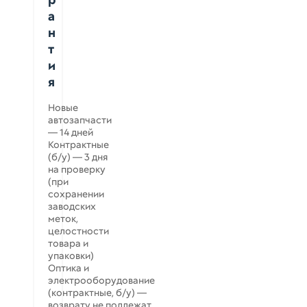
а
н
т
и
я
Новые
автозапчасти
— 14 дней
Контрактные
(б/у) — 3 дня
на проверку
(при
сохранении
заводских
меток,
целостности
товара и
упаковки)
Оптика и
электрооборудование
(контрактные, б/у) —
возврату не подлежат