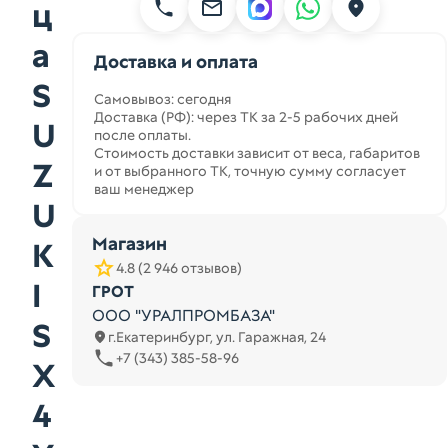
ц
а
Доставка и оплата
S
Самовывоз: сегодня
Доставка (РФ): через ТК за 2-5 рабочих дней
U
после оплаты.
Стоимость доставки зависит от веса, габаритов
Z
и от выбранного ТК, точную сумму согласует
ваш менеджер
U
Магазин
K
4.8 (2 946 отзывов)
I
ГРОТ
ООО "УРАЛПРОМБАЗА"
S
г.Екатеринбург, ул. Гаражная, 24
+7 (343) 385-58-96
X
4