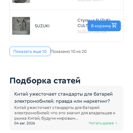
(Контрактный)
79586917
Ступица SUZUKI
CULTUS GC21W
SUZUKI
В корзину
—
Перед Прав
SUZUKI CULTUS
(Контрактный)
79586903
Показать еще 10
Показано 10 из 20
Подборка статей
Китай ужесточает стандарты для батарей
электромобилей: правда или маркетинг?
Китай ужесточает стандарты для батарей
электромобилей: что это значит для владельцев и
рынка Китай, будучи мировым...
Читать далее
04 авг. 2026