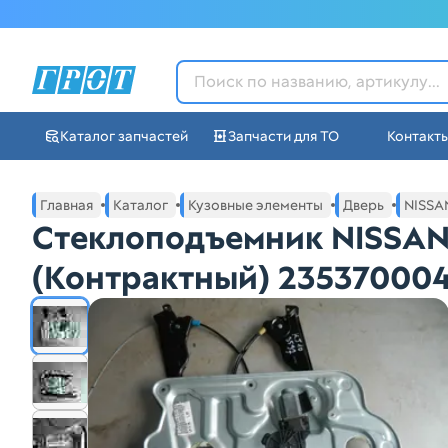
ГРОТ - Автозапчасти в Ек
Каталог запчастей
Запчасти для ТО
Контакт
Навигация по сайту автозапчастей ГРОТ
Основное меню навигации интернет-магазина автозапча
Главная
Каталог
Кузовные элементы
Дверь
NISSA
Стеклоподъемник NISSAN
(Контрактный) 23537000