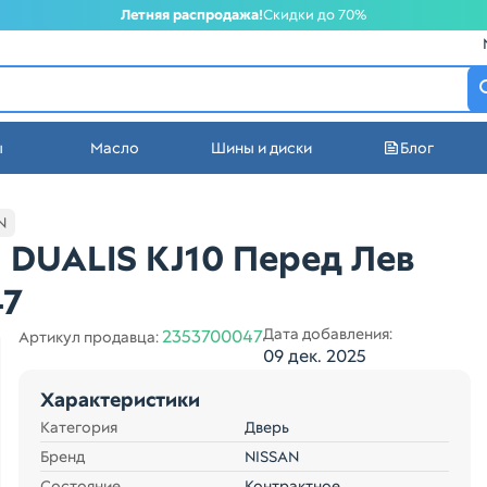
Летняя распродажа!
Скидки до 70%
атеринбурге
ы
Масло
Шины и диски
Блог
стей в Екатеринбурге
N
 DUALIS KJ10 Перед Лев
47
Дата добавления:
2353700047
Артикул продавца:
09 дек. 2025
Характеристики
Категория
Дверь
Бренд
NISSAN
Состояние
Контрактное