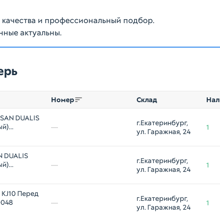
ю качества и профессиональный подбор.
нные актуальны.
ерь
Номер
Склад
Нал
SSAN DUALIS
г.Екатеринбург, 
ый)
—
1
ул. Гаражная, 24
N DUALIS
г.Екатеринбург, 
ый)
—
1
ул. Гаражная, 24
 KJ10 Перед
г.Екатеринбург, 
0048
—
1
ул. Гаражная, 24