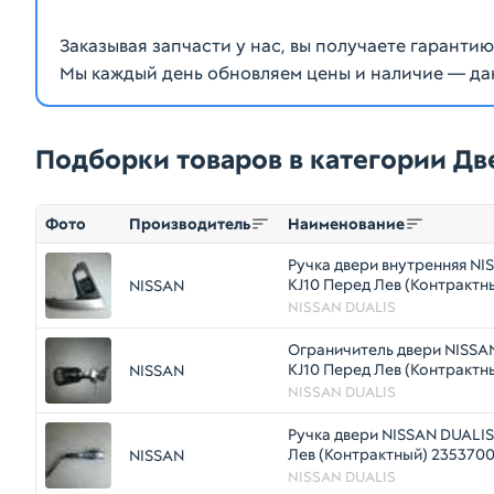
Заказывая запчасти у нас, вы получаете гаранти
Мы каждый день обновляем цены и наличие — да
Подборки товаров в категории Дв
Фото
Производитель
Наименование
Ручка двери внутренняя NI
KJ10 Перед Лев (Контрактн
NISSAN
2353700052
NISSAN DUALIS
Ограничитель двери NISSA
KJ10 Перед Лев (Контрактн
NISSAN
2353700054
NISSAN DUALIS
Ручка двери NISSAN DUALIS
Лев (Контрактный) 235370
NISSAN
NISSAN DUALIS