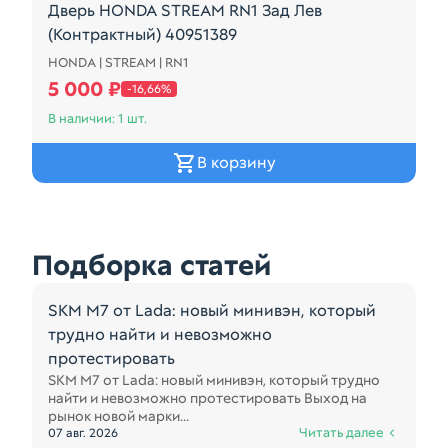
Дверь HONDA STREAM RN1 Зад Лев
(Контрактный) 40951389
HONDA | STREAM | RN1
Дверь HONDA STREAM RN1 Зад Лев (Контрактный) 
5 000 ₽
-16,66%
В наличии: 1 шт.
В корзину
Подборка статей
SKM M7 от Lada: новый минивэн, который
трудно найти и невозможно
протестировать
SKM M7 от Lada: новый минивэн, который трудно
найти и невозможно протестировать Выход на
рынок новой марки...
Читать далее
07 авг. 2026