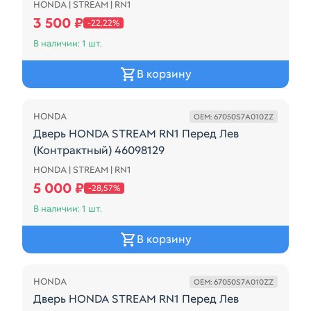
HONDA | STREAM | RN1
Дверь HONDA STREAM RN1 Зад Прав (Контрактный)
3 500 ₽
-22,22%
В наличии: 1 шт.
В корзину
Распродажа
HONDA
OEM: 67050S7A010ZZ
Дверь HONDA STREAM RN1 Перед Лев
(Контрактный) 46098129
HONDA | STREAM | RN1
Дверь HONDA STREAM RN1 Перед Лев (Контрактный
5 000 ₽
-28,57%
В наличии: 1 шт.
В корзину
Распродажа
HONDA
OEM: 67050S7A010ZZ
Дверь HONDA STREAM RN1 Перед Лев