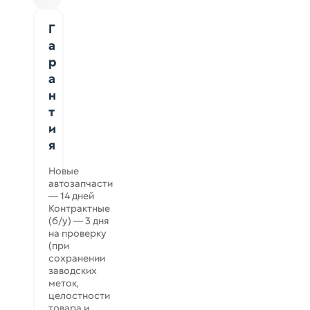
Г
а
р
а
н
т
и
я
Новые
автозапчасти
— 14 дней
Контрактные
(б/у) — 3 дня
на проверку
(при
сохранении
заводских
меток,
целостности
товара и