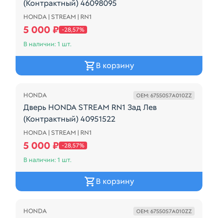
(Контрактный) 46098095
HONDA | STREAM | RN1
Дверь HONDA STREAM RN1 Перед Лев (Контрактны
5 000 ₽
-28,57%
В наличии: 1 шт.
В корзину
Распродажа
HONDA
OEM: 67550S7A010ZZ
Дверь HONDA STREAM RN1 Зад Лев
(Контрактный) 40951522
HONDA | STREAM | RN1
Дверь HONDA STREAM RN1 Зад Лев (Контрактный) 
5 000 ₽
-28,57%
В наличии: 1 шт.
В корзину
Распродажа
HONDA
OEM: 67550S7A010ZZ