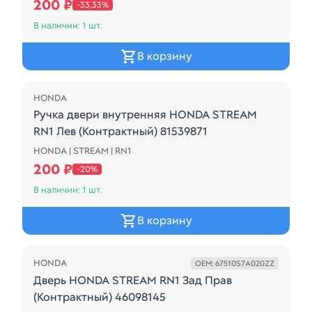
200 ₽
-33,33%
В наличии: 1 шт.
В корзину
Распродажа
HONDA
Ручка двери внутренняя HONDA STREAM
RN1 Лев (Контрактный) 81539871
HONDA | STREAM | RN1
Ручка двери внутренняя HONDA STREAM RN1 Лев (К
200 ₽
-20%
В наличии: 1 шт.
В корзину
Распродажа
HONDA
OEM: 67510S7A020ZZ
Дверь HONDA STREAM RN1 Зад Прав
(Контрактный) 46098145