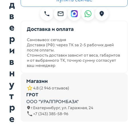
д
в
е
Доставка и оплата
р
Самовывоз: сегодня
Доставка (РФ): через ТК за 2-5 рабочих дней
и
после оплаты.
Стоимость доставки зависит от веса, габаритов
в
и от выбранного ТК, точную сумму согласует
ваш менеджер
н
Магазин
у
4.8 (2 946 отзывов)
т
ГРОТ
ООО "УРАЛПРОМБАЗА"
р
г.Екатеринбург, ул. Гаражная, 24
+7 (343) 385-58-96
е