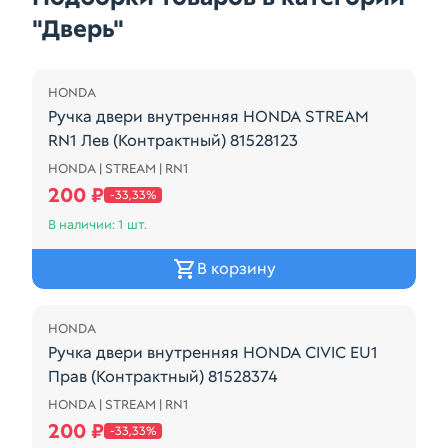
"Дверь"
Распродажа
HONDA
Ручка двери внутренняя HONDA STREAM
RN1 Лев (Контрактный) 81528123
HONDA | STREAM | RN1
Ручка двери внутренняя HONDA STREAM RN1 Лев (К
200 ₽
-33,33%
В наличии: 1 шт.
В корзину
Распродажа
HONDA
Ручка двери внутренняя HONDA CIVIC EU1
Прав (Контрактный) 81528374
HONDA | STREAM | RN1
Ручка двери внутренняя HONDA CIVIC EU1 Прав (К
200 ₽
-33,33%