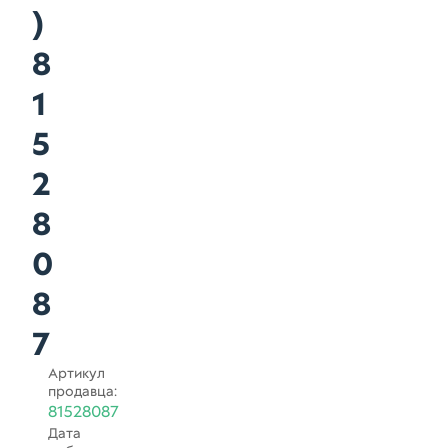
)
8
1
5
2
8
0
8
7
Артикул
продавца:
81528087
Дата