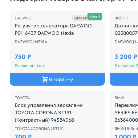
Осталась 1 шт.
Новый
DAEWOO
BOSCH
OEM: P0116437
Регулятор генератора DAEWOO
Датчик к
P0116437 DAEWOO Nexia
02580057
DAEWOO | NEXIA
DAEWOO | 
Наименование: Реле-регулятор генератора P01116
Производи
750 ₽
3 200 ₽
В наличии: 1 шт.
В наличии: 5
В корзину
TOYOTA
BMW
Блок управления зеркалами
Переключ
TOYOTA CORONA ST191
SERIES E6
(Контрактный) 94584068
2636400
TOYOTA | CORONA | ST191
BMW | 5-Seri
Блок управления зеркалами TOYOTA CORONA ST191
Переключ
700 ₽
1 000 ₽