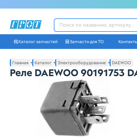
ГРОТ - Автозапчасти в Ек
Каталог запчастей
Запчасти для ТО
Контакт
Навигация по сайту автозапчастей ГРОТ
Основное меню навигации интернет-магазина автозапча
Главная
Каталог
Электрооборудование
DAEWOO
Реле DAEWOO 90191753 