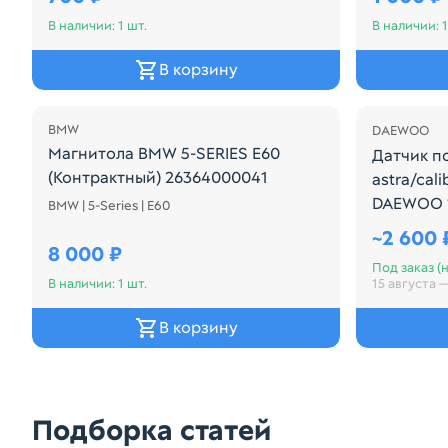
В наличии: 1 шт.
В наличии: 1
В корзину
BMW
DAEWOO
Магнитола BMW 5-SERIES E60
Датчик по
(Контрактный) 26364000041
astra/cal
DAEWOO 
BMW | 5-Series | E60
Магнитола BMW 5-SERIES E60 (Контрактный) 2636
Датчик п
~
2 600 
8 000 ₽
Под заказ (н
В наличии: 1 шт.
15 августа 
В корзину
Подборка статей