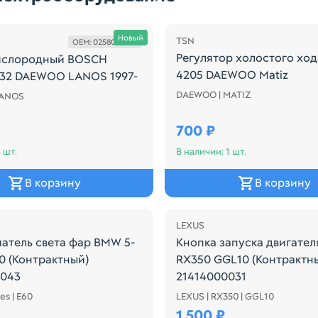
Осталась 1 шт.
Новый
TSN
OEM: 0258005732
Регулятор холостого хо
ислородный BOSCH
4205 DAEWOO Matiz
32 DAEWOO LANOS 1997-
DAEWOO | MATIZ
Производитель: TSN
LANOS
437
тель: BOSCH Наименование: Лямбда-зонд универсальный (4
700 ₽
 шт.
В наличии: 1 шт.
В корзину
В корзину
LEXUS
атель света фар BMW 5-
Кнопка запуска двигате
0 (Контрактный)
RX350 GGL10 (Контрактн
0043
21414000031
es | E60
LEXUS | RX350 | GGL10
 (Контрактный) 94584068
атель света фар BMW 5-SERIES E60 (Контрактный) 26364
2009DJ1026
1 500 ₽