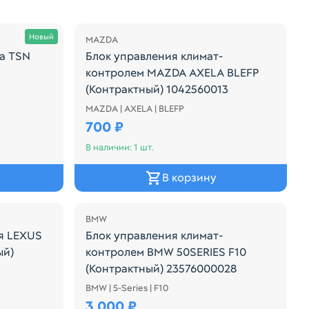
Новый
MAZDA
да TSN
Блок управления климат-
контролем MAZDA AXELA BLEFP
(Контрактный) 1042560013
-ех проводной) Применяемость к автомобилям: DAEWOO: LA
MAZDA | AXELA | BLEFP
Блок управления климат-контролем MAZ
700 ₽
В наличии: 1 шт.
В корзину
BMW
ля LEXUS
Блок управления климат-
ый)
контролем BMW 50SERIES F10
(Контрактный) 23576000028
BMW | 5-Series | F10
000043
16046610
3 000 ₽