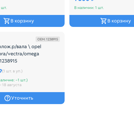
 шт.
В наличии: 1 шт.
В корзину
В корзину
Внешний
OEM: 1238915
лож.р/вала \ opel
ibra/vectra/omega
1238915
4000041
олож.р/вала \ Opel Astra/Calibra/Vectra/Omega Бренда 
₽
(1 шт. в уп.)
аличие: ~1 шт.)
— 18 августа
Уточнить