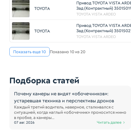
Привод TOYOTA VISTA ARD
Зад (Контрактный) 3501501
TOYOTA
TOYOTA VISTA ARDEO
Привод TOYOTA VISTA ARD
Зад (Контрактный) 3501502
TOYOTA
TOYOTA VISTA ARDEO
Показать еще 10
Показано 10 из 20
Подборка статей
Почему камеры не видят «обочечников»:
устаревшая техника и перспективы дронов
Каждый третий водитель, наверное, сталкивался с
ситуацией, когда наглый «обочечник» проносится мимо
в пробке, а камеры...
Читать далее
07 авг. 2026