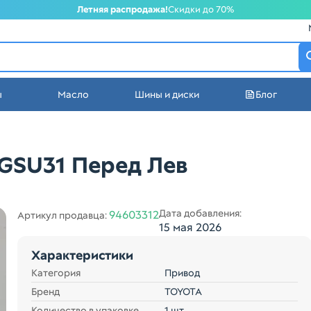
Летняя распродажа!
Скидки до 70%
атеринбурге
ы
Масло
Шины и диски
Блог
стей в Екатеринбурге
GSU31 Перед Лев
Дата добавления:
94603312
Артикул продавца:
15 мая 2026
Характеристики
Категория
Привод
Бренд
TOYOTA
Количество в упаковке
1 шт.