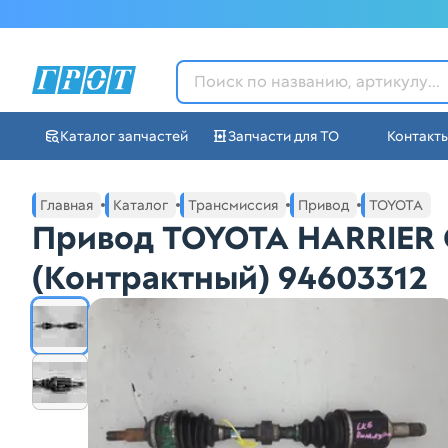
ГРОТ - Автозапчасти в Ек
Каталог запчастей
Запчасти для ТО
Контакт
Навигация по сайту автозапчастей ГРОТ
Основное меню навигации интернет-магазина автозапча
Главная
Каталог
Трансмиссия
Привод
TOYOTA
Привод TOYOTA HARRIER 
(Контрактный) 94603312