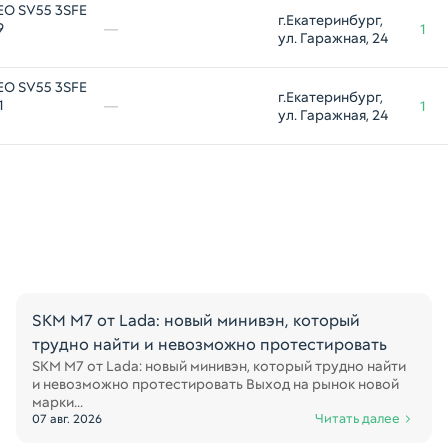
EO SV55 3SFE
г.Екатеринбург, 
9
—
1
ул. Гаражная, 24
EO SV55 3SFE
г.Екатеринбург, 
1
—
1
ул. Гаражная, 24
SKM M7 от Lada: новый минивэн, который
трудно найти и невозможно протестировать
SKM M7 от Lada: новый минивэн, который трудно найти
и невозможно протестировать Выход на рынок новой
марки...
Читать далее
07 авг. 2026