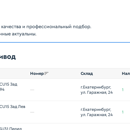
ю качества и профессиональный подбор.
нные актуальны.
ривод
Номер
Склад
Нал
CU15 Зад
г.Екатеринбург, 
994
—
1
ул. Гаражная, 24
CU15 Зад Лев
г.Екатеринбург, 
—
1
ул. Гаражная, 24
SU31 Перед