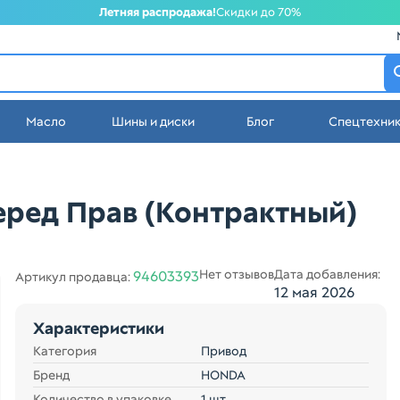
Летняя распродажа!
Скидки до 70%
атеринбурге
Масло
Шины и диски
Блог
Спецтехни
стей в Екатеринбурге
еред Прав (Контрактный)
Нет отзывов
Дата добавления:
94603393
Артикул продавца:
12 мая 2026
Характеристики
Категория
Привод
Бренд
HONDA
Количество в упаковке
1 шт.