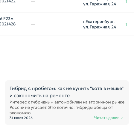
5021422
—
1
ул. Гаражная, 24
6 F23A
г.Екатеринбург, 
5021428
—
1
ул. Гаражная, 24
Гибрид с пробегом: как не купить "кота в мешке"
и сэкономить на ремонте
Интерес к гибридным автомобилям на вторичном рынке
России не угасает. Это логично: гибриды обещают
экономию...
Читать далее
31 июля 2026