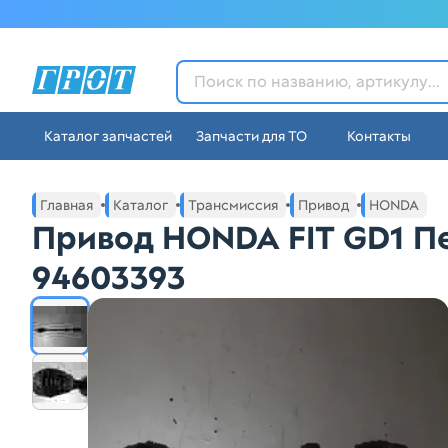
ГРОТ - Автозапчасти в Ек
Каталог запчастей
Запчасти для ТО
Контакты
Навигация по сайту автозапчастей ГРОТ
Основное меню навигации интернет-магазина автозапча
Главная
Каталог
Трансмиссия
Привод
HONDA
Привод HONDA FIT GD1 П
94603393