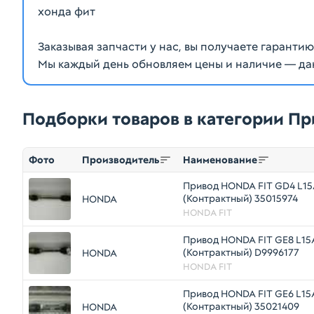
хонда фит
Заказывая запчасти у нас, вы получаете гаранти
Мы каждый день обновляем цены и наличие — да
Подборки товаров в категории П
Фото
Производитель
Наименование
Привод HONDA FIT GD4 L15
(Контрактный) 35015974
HONDA
HONDA FIT
Привод HONDA FIT GE8 L15
(Контрактный) D9996177
HONDA
HONDA FIT
Привод HONDA FIT GE6 L15
(Контрактный) 35021409
HONDA