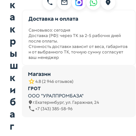
к
а
Доставка и оплата
к
Самовывоз: сегодня
Доставка (РФ): через ТК за 2-5 рабочих дней
р
после оплаты.
Стоимость доставки зависит от веса, габаритов
ы
и от выбранного ТК, точную сумму согласует
ваш менеджер
ш
Магазин
к
4.8 (2 946 отзывов)
и
ГРОТ
ООО "УРАЛПРОМБАЗА"
б
г.Екатеринбург, ул. Гаражная, 24
+7 (343) 385-58-96
а
г