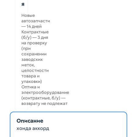
я
Новые
автозапчасти
— 14 дней
Контрактные
(б/у) — 3 дня
на проверку
(при
сохранении
заводских
меток,
целостности
товара и
упаковки)
Оптика и
электрооборудование
(контрактные, б/у) —
возврату не подлежат
Описание
хонда аккорд