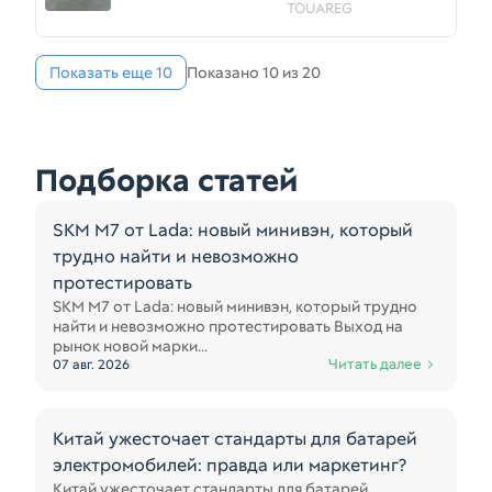
TOUAREG 7L7
TOUAREG
(Контрактный)
2777400075
Показать еще 10
Показано 10 из 20
Подборка статей
SKM M7 от Lada: новый минивэн, который
трудно найти и невозможно
протестировать
SKM M7 от Lada: новый минивэн, который трудно
найти и невозможно протестировать Выход на
рынок новой марки...
Читать далее
07 авг. 2026
Китай ужесточает стандарты для батарей
электромобилей: правда или маркетинг?
Китай ужесточает стандарты для батарей