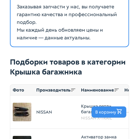
Заказывая запчасти у нас, вы получаете
гарантию качества и профессиональный
подбор.
Мы каждый день обновляем цены и
наличие — данные актуальны.
Подборки товаров в категории
Крышка багажника
Фото
Производитель
Наименование
Номер
Крышка петли
багажника
NISSAN
В корзину
—
NISSAN X-TRAIL
NISSAN X-TRAIL
NT32 Зад Пара
(Контрактный)
1400880020
Активатор замка