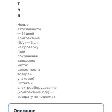
т
и
я
Новые
автозапчасти
— 14 дней
Контрактные
(б/у) — 3 дня
на проверку
(при
сохранении
заводских
меток,
целостности
товара и
упаковки)
Оптика и
электрооборудование
(контрактные, б/у) —
возврату не подлежат
Описание