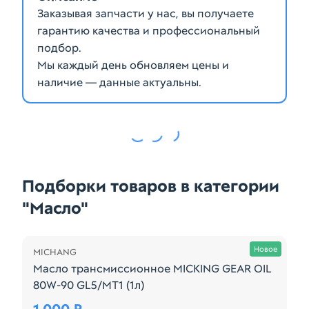
Заказывая запчасти у нас, вы получаете
гарантию качества и профессиональный
подбор.
Мы каждый день обновляем цены и
наличие — данные актуальны.
Подборки товаров в категории
"Масло"
Осталась 1 шт.
Новое
MICHANG
Масло трансмиссионное MICKING GEAR OIL
80W-90 GL5/MT1 (1л)
Масло трансмиссионное Micking Gear Oil 80W-90 G