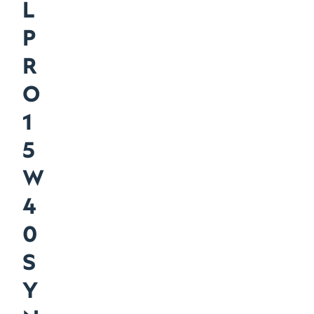
L
P
R
O
1
5
W
4
0
S
Y