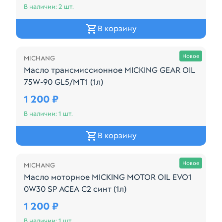
В наличии: 2 шт.
В корзину
Осталась 1 шт.
Новое
MICHANG
Масло трансмиссионное MICKING GEAR OIL
75W-90 GL5/MT1 (1л)
Масло трансмиссионное Micking Gear Oil 75W-90 G
1 200 ₽
В наличии: 1 шт.
В корзину
Осталась 1 шт.
Новое
MICHANG
Масло моторное MICKING MOTOR OIL EVO1
0W30 SP ACEA C2 синт (1л)
Моторное масло Micking Motor Oil EVO1 0W-30 си
1 200 ₽
В наличии: 1 шт.