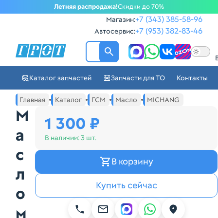
Летняя распродажа!
Скидки до 70%
+7 (343) 385-58-96
Магазин:
+7 (953) 382-83-46
Автосервис:
ГРОТ - Автозапчасти в Ек
Каталог запчастей
Запчасти для ТО
Контакты
Навигация по сайту автозапчастей ГРОТ
Основное меню навигации интернет-магазина автозапча
Главная
Каталог
ГСМ
Масло
MICHANG
М
1 300 ₽
а
В наличии:
3 шт.
с
В корзину
л
Купить сейчас
о
м