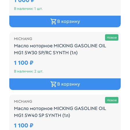
1 000 ₽
В наличии: 1 шт.
В корзину
Осталась 2 шт.
Новое
MICHANG
Масло моторное MICKING GASOLINE OIL
MG1 5W30 SP/RC SYNTH (1л)
Масло моторное Micking Gasoline Oil MG1 5w30 Про
1 100 ₽
В наличии: 2 шт.
В корзину
Осталась 2 шт.
Новое
MICHANG
Масло моторное MICKING GASOLINE OIL
MG1 5W40 SP SYNTH (1л)
Характеристики Из справочника ABCP Вязкость: 5W
1 100 ₽