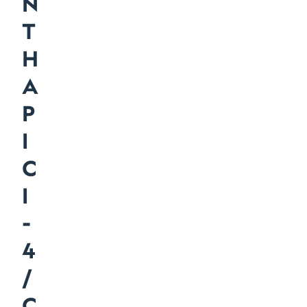
N
T
H
A
P
I
C
I
-
4
/
C