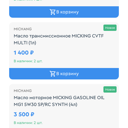
В корзину
Осталась 2 шт.
Новое
MICHANG
Масло трансмиссионное MICKING CVTF
MULTI (1л)
Полностью синтетическая жидкость, обладающая у
1 400 ₽
В наличии: 2 шт.
В корзину
Осталась 2 шт.
Новое
MICHANG
Масло моторное MICKING GASOLINE OIL
MG1 5W30 SP/RC SYNTH (4л)
Характеристики: Из справочника ABCP Вязкость: 5
3 500 ₽
В наличии: 2 шт.