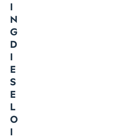
I
N
G
D
I
E
S
E
L
O
I