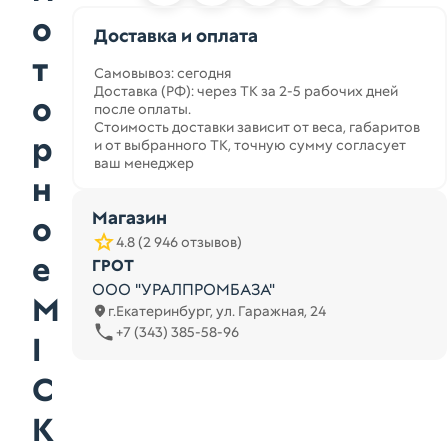
о
Доставка и оплата
т
Самовывоз: сегодня
Доставка (РФ): через ТК за 2-5 рабочих дней
о
после оплаты.
Стоимость доставки зависит от веса, габаритов
р
и от выбранного ТК, точную сумму согласует
ваш менеджер
н
Магазин
о
4.8 (2 946 отзывов)
е
ГРОТ
ООО "УРАЛПРОМБАЗА"
M
г.Екатеринбург, ул. Гаражная, 24
+7 (343) 385-58-96
I
C
K