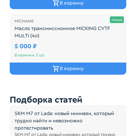
В корзину
Осталась 2 шт.
Новое
MICHANG
Масло трансмиссионное MICKING CVTF
MULTI (4л)
Назначение : Жидкость для вариатора База : Синт
5 000 ₽
В наличии: 2 шт.
В корзину
Подборка статей
SKM M7 от Lada: новый минивэн, который
трудно найти и невозможно
протестировать
SKM M7 от Lada: новый минивэн, который трудно