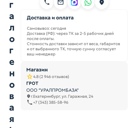
г
а
Доставка и оплата
л
Самовывоз: сегодня
Доставка (РФ): через ТК за 2-5 рабочих дней
о
после оплаты.
Стоимость доставки зависит от веса, габаритов
г
и от выбранного ТК, точную сумму согласует
ваш менеджер
е
Магазин
н
4.8 (2 946 отзывов)
о
ГРОТ
ООО "УРАЛПРОМБАЗА"
в
г.Екатеринбург, ул. Гаражная, 24
+7 (343) 385-58-96
а
я