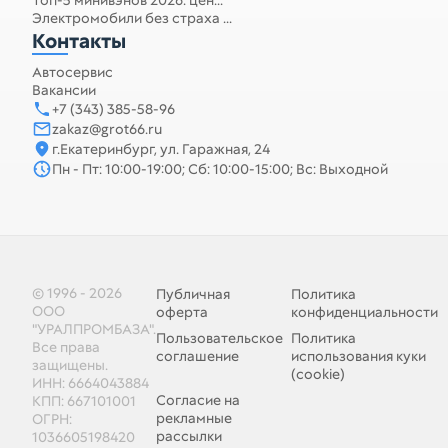
Топ-5 минивэнов 2026: цен...
Электромобили без страха ...
Контакты
Автосервис
Вакансии
+7 (343) 385-58-96
zakaz@grot66.ru
г.Екатеринбург, ул. Гаражная, 24
Пн - Пт: 10:00-19:00; Сб: 10:00-15:00; Вс: Выходной
© 1996 - 2026
Публичная
Политика
ООО
оферта
конфиденциальности
"УРАЛПРОМБАЗА".
Пользовательское
Политика
Все права
соглашение
использования куки
защищены.
(cookie)
ИНН: 6664043884
Согласие на
КПП: 667101001
рекламные
ОГРН:
рассылки
1036605198420