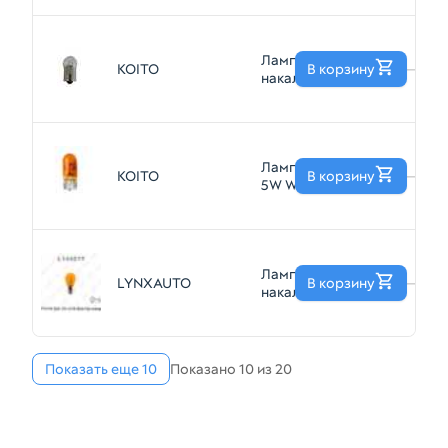
OSRAM 2827
Лампа
KOITO
В корзину
—
накаливания R5W
12V 5W KOITO
3433
Лампа WY5W 12V
KOITO
В корзину
—
5W W2,1x9,5d
желтые KOITO
1579A
Лампа
LYNXAUTO
В корзину
—
накаливания
LYNXAUTO
L14421Y PY21W
12V BAU15S
Показать еще 10
Показано 10 из 20