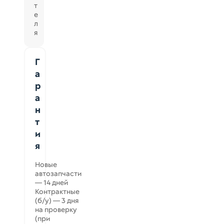
т
е
л
я
Г
а
р
а
н
т
и
я
Новые
автозапчасти
— 14 дней
Контрактные
(б/у) — 3 дня
на проверку
(при