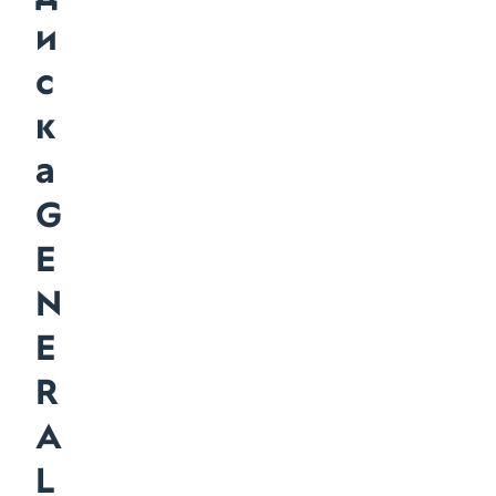
и
с
к
а
G
E
N
E
R
A
L