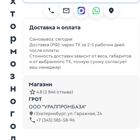
х
т
о
Доставка и оплата
р
Самовывоз: сегодня
Доставка (РФ): через ТК за 2-5 рабочих дней
м
после оплаты.
Стоимость доставки зависит от веса, габаритов
о
и от выбранного ТК, точную сумму согласует
ваш менеджер
з
Магазин
н
4.8 (2 846 отзыва)
о
ГРОТ
ООО "УРАЛПРОМБАЗА"
г
г.Екатеринбург, ул. Гаражная, 24
+7 (343) 385-58-96
о
д