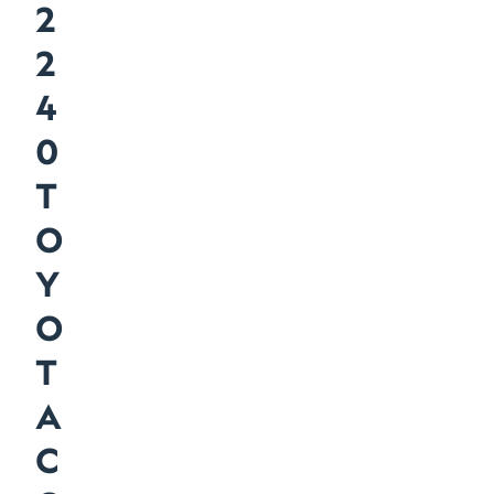
2
2
4
0
T
O
Y
O
T
A
C