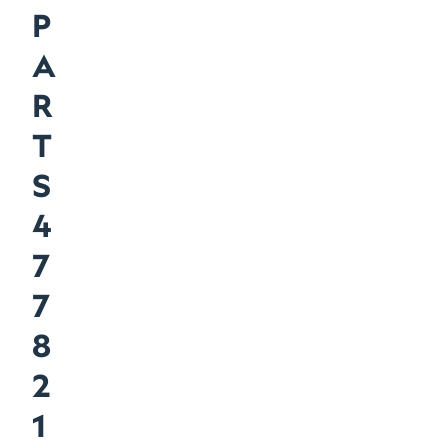
P
A
R
T
S
4
7
7
8
2
1