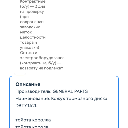
Контрактные
(б/у) — 3 дня
на проверку
(при
сохранении
заводских
меток,
целостности
товара и
упаковки)
Оптика и
электрооборудование
(контрактные, б/у) —
возврату не подлежат
Описание
Производитель: GENERAL PARTS
Наименование: Кожух тормозного диска
DBTY142L
тойота королла
тойота корола