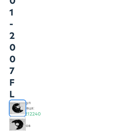
0
1
-
2
0
0
7
F
L
Артикул
продавца:
4778212240
Нет
отзывов
Дата