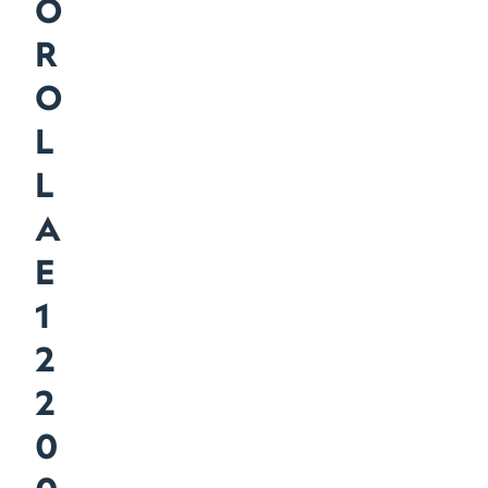
O
R
O
L
L
A
E
1
2
2
0