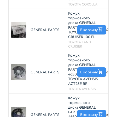
TOYOTA COROLLA
Кожух
тормозного
диска GENERAL
PARTS 4778260110
GENERAL PARTS
В корзину
477826
TOYOTA LAND
CRUISER 100 FL
TOYOTA LAND
CRUISER
Кожух
тормозного
диска GENERAL
PARTS
GENERAL PARTS
В корзину
46503
4650305010
TOYOTA AVENSIS
AZT25# RR
TOYOTA AVENSIS
Кожух
тормозного
диска GENERAL
PARTS
GENERAL PARTS
В корзину
46504
4650405010