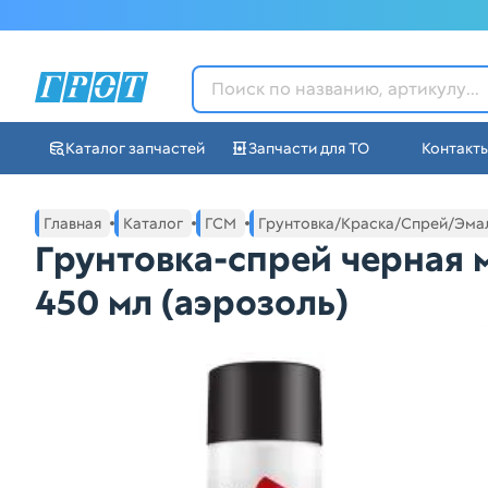
ГРОТ - Автозапчасти в Ек
Каталог запчастей
Запчасти для ТО
Контакт
Навигация по сайту автозапчастей ГРОТ
Основное меню навигации интернет-магазина автозапча
Главная
Каталог
ГСМ
Грунтовка/Краска/Спрей/Эма
Грунтовка-спрей черная
450 мл (аэрозоль)