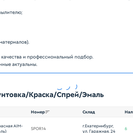
пылителю;
материалов).
ю качества и профессиональный подбор.
нные актуальны.
рунтовка/Краска/Спрей/Эмаль
Номер
Склад
Нал
асная AIM-
г.Екатеринбург, 
SPOR14
6
ль)
ул. Гаражная, 24