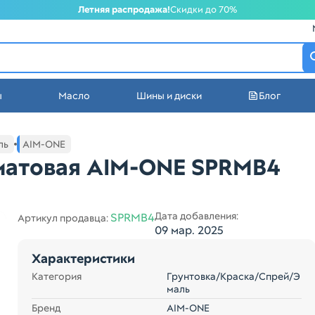
Летняя распродажа!
Скидки до 70%
атеринбурге
ы
Масло
Шины и диски
Блог
стей в Екатеринбурге
ль
AIM-ONE
 матовая AIM-ONE SPRMB4
Дата добавления:
SPRMB4
Артикул продавца:
09 мар. 2025
Характеристики
Категория
Грунтовка/Краска/Спрей/Э
маль
Бренд
AIM-ONE