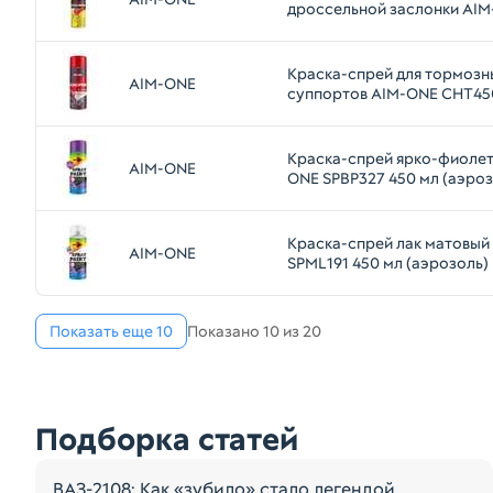
дроссельной заслонки AI
650 мл (аэрозоль)
Краска-спрей для тормозн
AIM-ONE
суппортов AIM-ONE CHT45
(аэрозоль)
Краска-спрей ярко-фиолет
AIM-ONE
ONE SPBP327 450 мл (аэроз
Краска-спрей лак матовый
AIM-ONE
SPML191 450 мл (аэрозоль)
Показать еще 10
Показано 10 из 20
Подборка статей
ВАЗ-2108: Как «зубило» стало легендой,