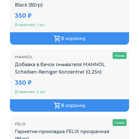
Black (85гр)
Производитель: MANNOL Наименование: Герметик-п
350 ₽
В наличии: 1 шт.
В корзину
Осталась 2 шт.
Новая
MANNOL
Добавка в бачок омывателя MANNOL
Scheiben-Reiniger Konzentrat (0,25л)
Производитель: MANNOL Наименование: Добавка в б
350 ₽
В наличии: 2 шт.
В корзину
Осталась 1 шт.
Новая
FELIX
Герметик-прокладка FELIX прозрачная
(85гр)