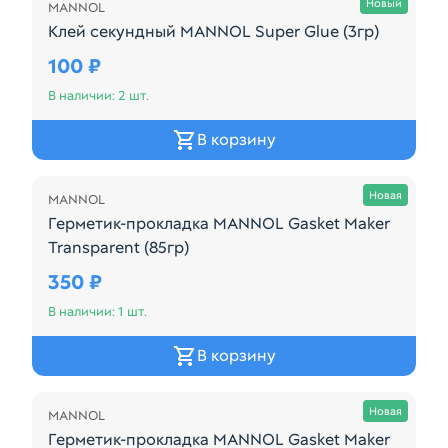
Новый
MANNOL
Клей секундный MANNOL Super Glue (3гр)
Производитель: MANNOL Наименование: Клей сек
100 ₽
В наличии: 2 шт.
В корзину
Осталась 1 шт.
Новая
MANNOL
Герметик-прокладка MANNOL Gasket Maker
Transparent (85гр)
Производитель: MANNOL Наименование: Герметик-п
350 ₽
В наличии: 1 шт.
В корзину
Осталась 1 шт.
Новая
MANNOL
Герметик-прокладка MANNOL Gasket Maker