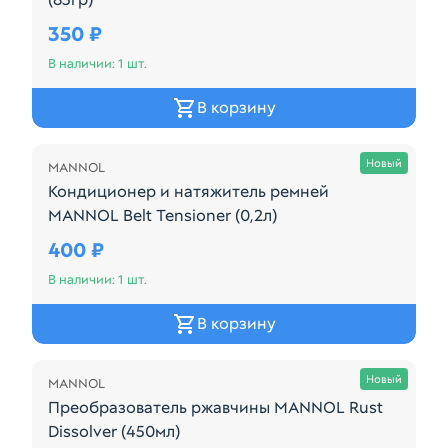
Используется для установки, ремонта и герметиз
350 ₽
В наличии: 1 шт.
В корзину
Осталась 1 шт.
Новый
MANNOL
Кондиционер и натяжитель ремней
MANNOL Belt Tensioner (0,2л)
Производитель: MANNOL Наименование: Кондиционе
400 ₽
В наличии: 1 шт.
В корзину
Осталась 1 шт.
Новый
MANNOL
Преобразователь ржавчины MANNOL Rust
Dissolver (450мл)