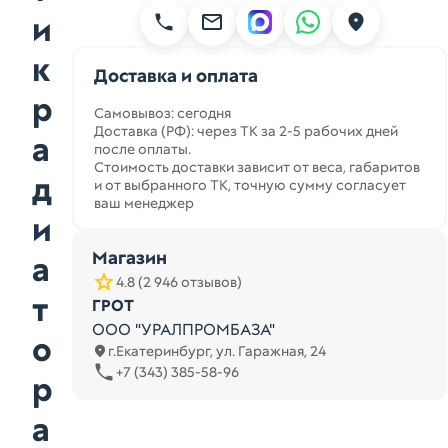
и
к
Доставка и оплата
р
Самовывоз: сегодня
Доставка (РФ): через ТК за 2-5 рабочих дней
а
после оплаты.
Стоимость доставки зависит от веса, габаритов
д
и от выбранного ТК, точную сумму согласует
ваш менеджер
и
Магазин
а
4.8 (2 946 отзывов)
т
ГРОТ
ООО "УРАЛПРОМБАЗА"
о
г.Екатеринбург, ул. Гаражная, 24
+7 (343) 385-58-96
р
а