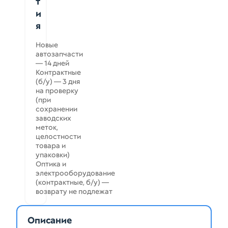
т
и
я
Новые
автозапчасти
— 14 дней
Контрактные
(б/у) — 3 дня
на проверку
(при
сохранении
заводских
меток,
целостности
товара и
упаковки)
Оптика и
электрооборудование
(контрактные, б/у) —
возврату не подлежат
Описание