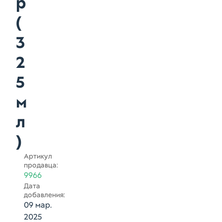
p
(
3
2
5
м
л
)
Артикул
продавца:
9966
Дата
добавления:
09 мар.
2025