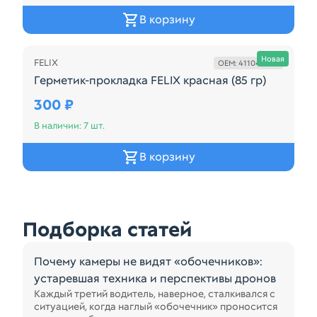
В корзину
Новая
FELIX
OEM: 411040057
Герметик-прокладка FELIX красная (85 гр)
Герметик-прокладка FELIX красная (85 гр)
300 ₽
В наличии: 7 шт.
В корзину
Подборка статей
Почему камеры не видят «обочечников»:
устаревшая техника и перспективы дронов
Каждый третий водитель, наверное, сталкивался с
ситуацией, когда наглый «обочечник» проносится