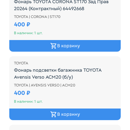
Фонарь TOYOTA CORONA ST170 Зад Прав
20264 (Контрактный) 64492668
TOYOTA | CORONA | ST170
20-264 Toyota Corona, AT170, AT171, AT175, CT170, S
400 ₽
В наличии: 1 шт.
В корзину
TOYOTA
Фонарь подсветки багажника TOYOTA
Avensis Verso ACM20 (б/у)
TOYOTA | AVENSIS VERSO | ACM20
Фонарь подсветки багажника Б/У Для модели: TOY
400 ₽
В наличии: 1 шт.
В корзину