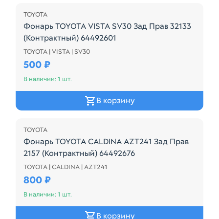
TOYOTA
Фонарь TOYOTA VISTA SV30 Зад Прав 32133
(Контрактный) 64492601
TOYOTA | VISTA | SV30
32-133 / ТОНИРОВАННОЕ Toyota Vista 3 поколение 1
500 ₽
В наличии: 1 шт.
В корзину
TOYOTA
Фонарь TOYOTA CALDINA AZT241 Зад Прав
2157 (Контрактный) 64492676
TOYOTA | CALDINA | AZT241
2157 AZT241, AZT241W, AZT246, AZT246W, ST246, 
800 ₽
В наличии: 1 шт.
В корзину