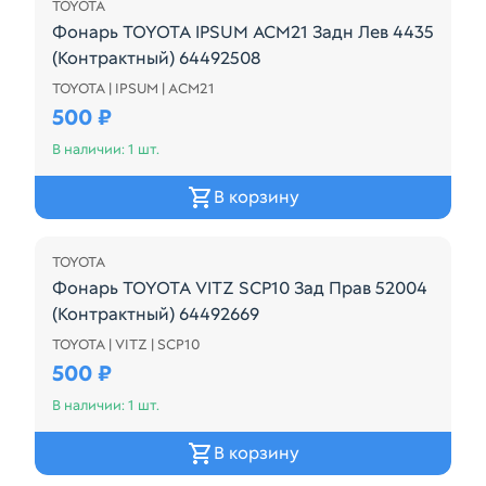
TOYOTA
Фонарь TOYOTA IPSUM ACM21 Задн Лев 4435
(Контрактный) 64492508
TOYOTA | IPSUM | ACM21
44-35 Toyota Ipsum, ACM21, ACM21W, ACM26, ACM
500 ₽
В наличии: 1 шт.
В корзину
TOYOTA
Фонарь TOYOTA VITZ SCP10 Зад Прав 52004
(Контрактный) 64492669
TOYOTA | VITZ | SCP10
52-004 Toyota Vitz, NCP10, NCP13, NCP15, SCP10, SC
500 ₽
В наличии: 1 шт.
В корзину