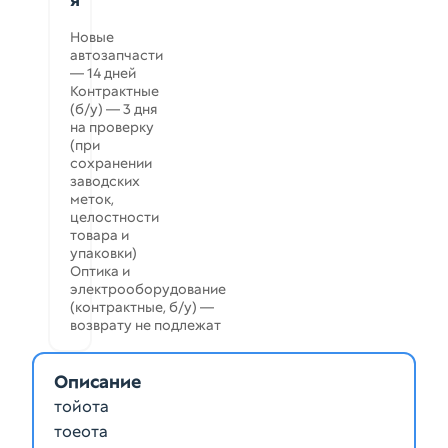
Новые
автозапчасти
— 14 дней
Контрактные
(б/у) — 3 дня
на проверку
(при
сохранении
заводских
меток,
целостности
товара и
упаковки)
Оптика и
электрооборудование
(контрактные, б/у) —
возврату не подлежат
Описание
тойота
тоеота