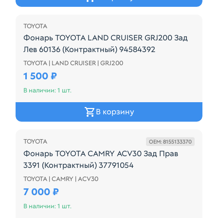
TOYOTA
Фонарь TOYOTA LAND CRUISER GRJ200 Зад
Лев 60136 (Контрактный) 94584392
TOYOTA | LAND CRUISER | GRJ200
60136 / В КРЫШКУ БАГАЖНИКА
1 500 ₽
В наличии: 1 шт.
В корзину
TOYOTA
OEM: 8155133370
Фонарь TOYOTA CAMRY ACV30 Зад Прав
3391 (Контрактный) 37791054
TOYOTA | CAMRY | ACV30
Фонарь TOYOTA CAMRY ACV30 Зад Прав 3391 (Конт
7 000 ₽
В наличии: 1 шт.