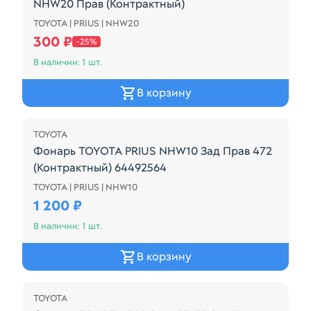
NHW20 Прав (Контрактный)
TOYOTA | PRIUS | NHW20
Повторитель поворотника TOYOTA PRIUS NHW20 П
300 ₽
-25%
В наличии: 1 шт.
В корзину
TOYOTA
Фонарь TOYOTA PRIUS NHW10 Зад Прав 472
(Контрактный) 64492564
TOYOTA | PRIUS | NHW10
47-2 / Toyota Prius 1 поколение 1997–2003 (NHW10,
1 200 ₽
В наличии: 1 шт.
В корзину
TOYOTA