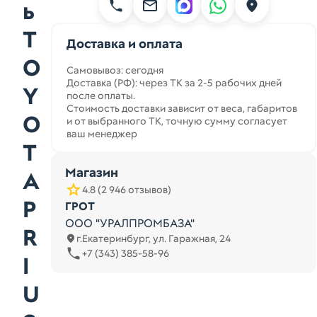
ь
T
Доставка и оплата
O
Самовывоз: сегодня
Доставка (РФ): через ТК за 2-5 рабочих дней
Y
после оплаты.
Стоимость доставки зависит от веса, габаритов
O
и от выбранного ТК, точную сумму согласует
ваш менеджер
T
Магазин
A
4.8 (2 946 отзывов)
P
ГРОТ
ООО "УРАЛПРОМБАЗА"
R
г.Екатеринбург, ул. Гаражная, 24
+7 (343) 385-58-96
I
U