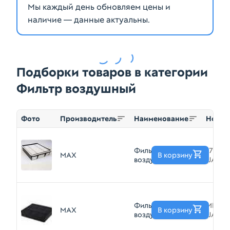
Мы каждый день обновляем цены и
наличие — данные актуальны.
Подборки товаров в категории
Фильтр воздушный
Фото
Производитель
Наименование
Номер
Фильтр
178014
MAX
В корзину
воздушный MAX
(JA547
JA547
Фильтр
MR1879
MAX
В корзину
воздушный MAX
(JA316)
JA316