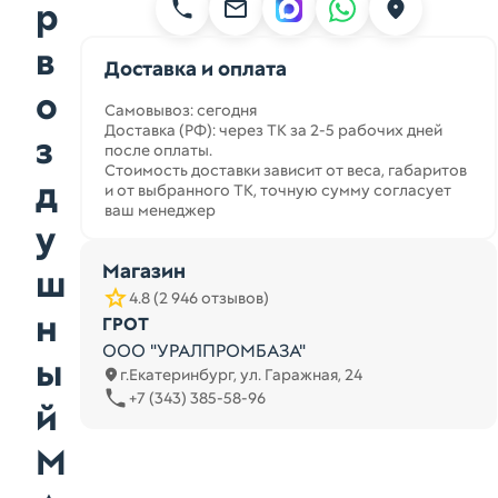
р
в
Доставка и оплата
о
Самовывоз: сегодня
Доставка (РФ): через ТК за 2-5 рабочих дней
з
после оплаты.
Стоимость доставки зависит от веса, габаритов
д
и от выбранного ТК, точную сумму согласует
ваш менеджер
у
Магазин
ш
4.8 (2 946 отзывов)
н
ГРОТ
ООО "УРАЛПРОМБАЗА"
ы
г.Екатеринбург, ул. Гаражная, 24
+7 (343) 385-58-96
й
M