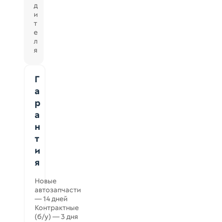
д
и
т
е
л
я
Г
а
р
а
н
т
и
я
Новые
автозапчасти
— 14 дней
Контрактные
(б/у) — 3 дня