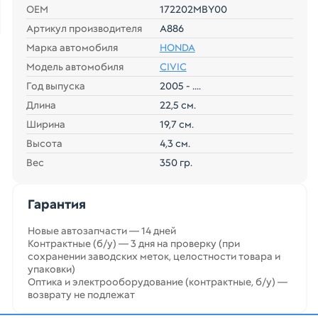
ОЕМ
172202MBY00
Артикул производителя
A886
Марка автомобиля
HONDA
Модель автомобиля
CIVIC
Год выпуска
2005 - ....
Длина
22,5 см.
Ширина
19,7 см.
Высота
4,3 см.
Вес
350 гр.
Гарантия
Новые автозапчасти — 14 дней
Контрактные (б/у) — 3 дня на проверку (при
сохранении заводских меток, целостности товара и
упаковки)
Оптика и электрооборудование (контрактные, б/у) —
возврату не подлежат