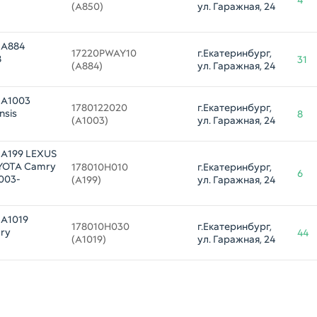
4
(A850)
ул. Гаражная, 24
 A884
17220PWAY10 

г.Екатеринбург, 
8
31
(A884)
ул. Гаражная, 24
 A1003
1780122020 

г.Екатеринбург, 
nsis
8
(A1003)
ул. Гаражная, 24
 A199 LEXUS
OYOTA Camry
178010H010 

г.Екатеринбург, 
6
2003-
(A199)
ул. Гаражная, 24
 A1019
178010H030 

г.Екатеринбург, 
ry
44
(A1019)
ул. Гаражная, 24