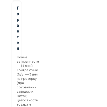
Г
а
р
а
н
т
и
я
Новые
автозапчасти
— 14 дней
Контрактные
(б/у) — 3 дня
на проверку
(при
сохранении
заводских
меток,
целостности
товара и