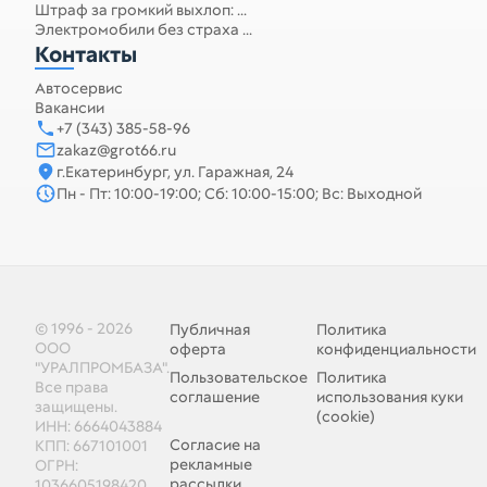
Штраф за громкий выхлоп: ...
Электромобили без страха ...
Контакты
Автосервис
Вакансии
+7 (343) 385-58-96
zakaz@grot66.ru
г.Екатеринбург, ул. Гаражная, 24
Пн - Пт: 10:00-19:00; Сб: 10:00-15:00; Вс: Выходной
© 1996 - 2026
Публичная
Политика
ООО
оферта
конфиденциальности
"УРАЛПРОМБАЗА".
Пользовательское
Политика
Все права
соглашение
использования куки
защищены.
(cookie)
ИНН: 6664043884
Согласие на
КПП: 667101001
рекламные
ОГРН:
рассылки
1036605198420