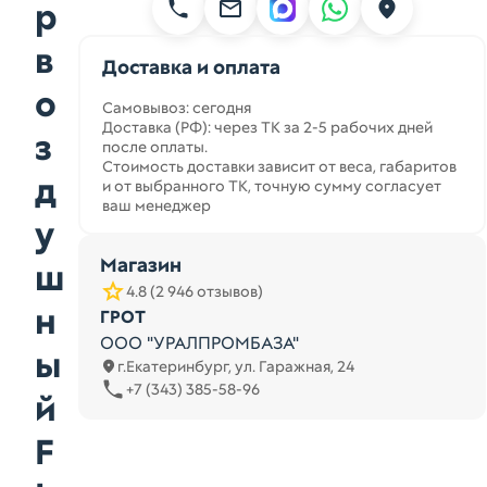
р
в
Доставка и оплата
о
Самовывоз: сегодня
Доставка (РФ): через ТК за 2-5 рабочих дней
з
после оплаты.
Стоимость доставки зависит от веса, габаритов
д
и от выбранного ТК, точную сумму согласует
ваш менеджер
у
Магазин
ш
4.8 (2 946 отзывов)
н
ГРОТ
ООО "УРАЛПРОМБАЗА"
ы
г.Екатеринбург, ул. Гаражная, 24
+7 (343) 385-58-96
й
F