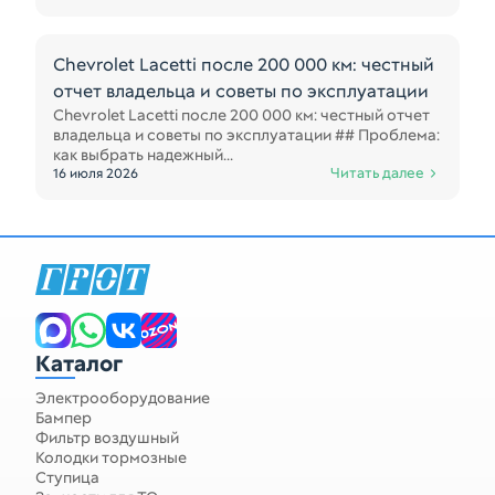
Chevrolet Lacetti после 200 000 км: честный
отчет владельца и советы по эксплуатации
Chevrolet Lacetti после 200 000 км: честный отчет
владельца и советы по эксплуатации ## Проблема:
как выбрать надежный...
Читать далее
16 июля 2026
Запчасти для спецтехники
Каталог
Электрооборудование
Бампер
Фильтр воздушный
Колодки тормозные
Ступица