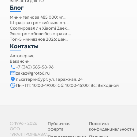
Запчасти для ТО
Блог
Мини-гелик за 485 000: иг...
Штраф за громкий выхлоп: ...
Скопировал ли Xiaomi Zeek...
Электромобили без страха ...
Топ-5 минивэнов 2026: цен...
Контакты
Автосервис
Вакансии
+7 (343) 385-58-96
zakaz@grot66.ru
г.Екатеринбург, ул. Гаражная, 24
Пн - Пт: 10:00-19:00; Сб: 10:00-15:00; Вс: Выходной
© 1996 - 2026
Публичная
Политика
ООО
оферта
конфиденциальности
"УРАЛПРОМБАЗА".