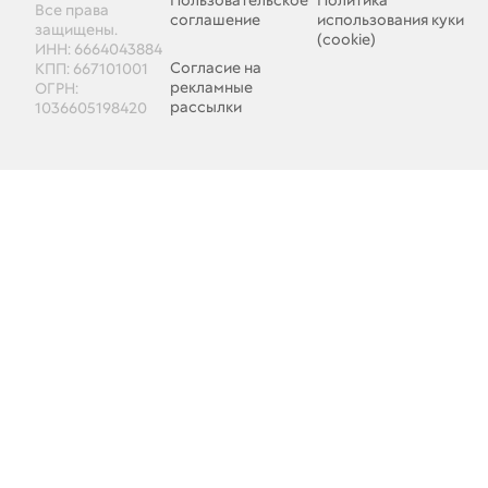
Пользовательское
Политика
Все права
соглашение
использования куки
защищены.
(cookie)
ИНН: 6664043884
Согласие на
КПП: 667101001
рекламные
ОГРН:
рассылки
1036605198420