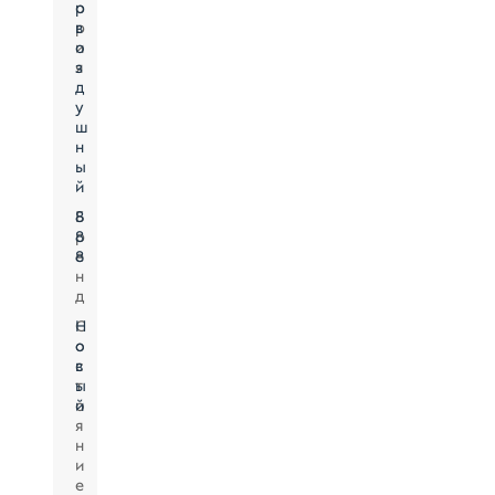
о
р
р
в
и
о
я
з
д
у
ш
н
ы
й
Б
8
р
8
е
8
н
д
С
Н
о
о
с
в
т
ы
о
й
я
н
и
е