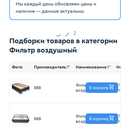
Мы каждый день обновляем цены и
наличие — данные актуальны.
Подборки товаров в категории
Фильтр воздушный
Фото
Производитель
Наименование
Номер
Фильтр
178017
888
В корзину
воздушный 888
(YA145
YA145
Фильтр
1780174
888
В корзину
воздушный 888
(YA150
YA150