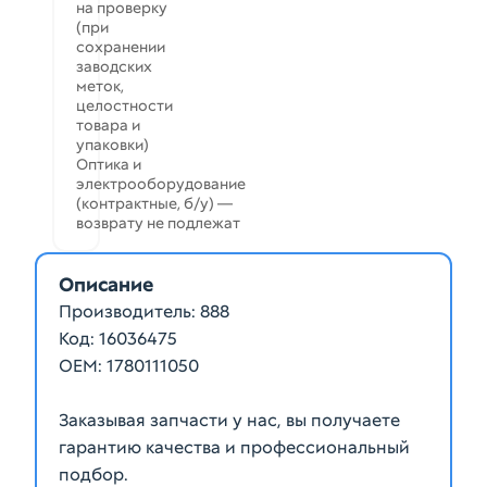
на проверку
(при
сохранении
заводских
меток,
целостности
товара и
упаковки)
Оптика и
электрооборудование
(контрактные, б/у) —
возврату не подлежат
Описание
Производитель: 888
Код: 16036475
ОЕМ: 1780111050
Заказывая запчасти у нас, вы получаете
гарантию качества и профессиональный
подбор.