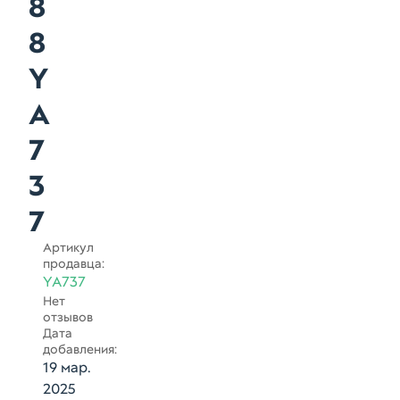
8
8
Y
A
7
3
7
Артикул
продавца:
YA737
Нет
отзывов
Дата
добавления:
19 мар.
2025