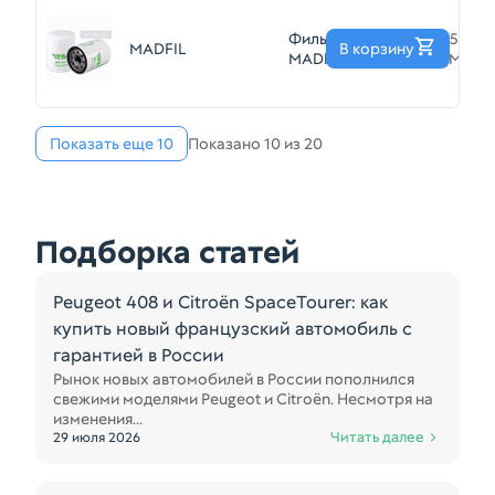
Фильтр масляный
152085
MADFIL
В корзину
MADFIL MO218
(MO21
Показать еще 10
Показано 10 из 20
Подборка статей
Peugeot 408 и Citroën SpaceTourer: как
купить новый французский автомобиль с
гарантией в России
Рынок новых автомобилей в России пополнился
свежими моделями Peugeot и Citroën. Несмотря на
изменения...
Читать далее
29 июля 2026