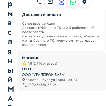
р
м
Доставка и оплата
а
Самовывоз: сегодня
Доставка (РФ): через ТК за 2-5 рабочих дней
с
после оплаты.
Стоимость доставки зависит от веса, габаритов
л
и от выбранного ТК, точную сумму согласует
ваш менеджер
я
Магазин
н
4.8 (2 946 отзывов)
ы
ГРОТ
ООО "УРАЛПРОМБАЗА"
й
г.Екатеринбург, ул. Гаражная, 24
+7 (343) 385-58-96
M
A