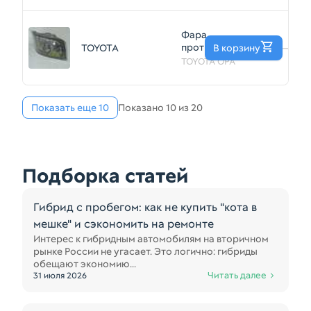
Прав 632
(Контрактный)
Фара
698380802
противотуманная
TOYOTA
В корзину
—
TOYOTA OPA
TOYOTA OPA
ZCT10 Перед
Прав 632
(Контрактный)
Показать еще 10
Показано 10 из 20
698380801
Подборка статей
Гибрид с пробегом: как не купить "кота в
мешке" и сэкономить на ремонте
Интерес к гибридным автомобилям на вторичном
рынке России не угасает. Это логично: гибриды
обещают экономию...
Читать далее
31 июля 2026