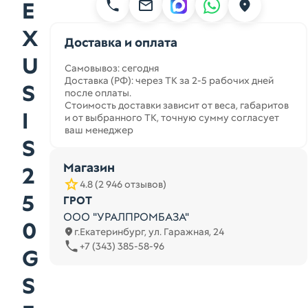
E
X
Доставка и оплата
U
Самовывоз: сегодня
Доставка (РФ): через ТК за 2-5 рабочих дней
S
после оплаты.
Стоимость доставки зависит от веса, габаритов
I
и от выбранного ТК, точную сумму согласует
ваш менеджер
S
Магазин
2
4.8 (2 946 отзывов)
5
ГРОТ
ООО "УРАЛПРОМБАЗА"
0
г.Екатеринбург, ул. Гаражная, 24
+7 (343) 385-58-96
G
S