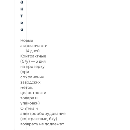
а
н
т
и
я
Новые
автозапчасти
— 14 дней
Контрактные
(б/у) — 3 дня
на проверку
(при
сохранении
заводских
меток,
целостности
товара и
упаковки)
Оптика и
электрооборудование
(контрактные, б/у) —
возврату не подлежат