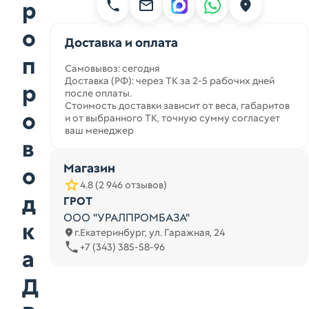
р
о
Доставка и оплата
п
Самовывоз: сегодня
Доставка (РФ): через ТК за 2-5 рабочих дней
р
после оплаты.
Стоимость доставки зависит от веса, габаритов
о
и от выбранного ТК, точную сумму согласует
ваш менеджер
в
Магазин
о
4.8 (2 946 отзывов)
д
ГРОТ
ООО "УРАЛПРОМБАЗА"
к
г.Екатеринбург, ул. Гаражная, 24
+7 (343) 385-58-96
а
Д