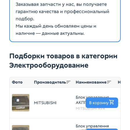
Заказывая запчасти у нас, вы получаете
гарантию качества и профессиональный
подбор.
Мы каждый день обновляем цены и
наличие — данные актуальны.
Подборки товаров в категории
Электрооборудование
Фото
Производитель
Наименование
Номе
Блок управления
АКПП MITSUBISHI
MITSUBISHI
В корзину
—
RVR 4D68
MITSUBISHI RVR
(Контрактный)
79590407
Блок управления