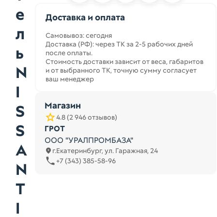
е
Доставка и оплата
л
Самовывоз: сегодня
Доставка (РФ): через ТК за 2-5 рабочих дней
ь
после оплаты.
Стоимость доставки зависит от веса, габаритов
N
и от выбранного ТК, точную сумму согласует
ваш менеджер
I
Магазин
S
4.8 (2 946 отзывов)
S
ГРОТ
ООО "УРАЛПРОМБАЗА"
A
г.Екатеринбург, ул. Гаражная, 24
+7 (343) 385-58-96
N
T
I