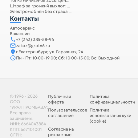
Топ-5 минивэнов 2026: цен...
Штраф за громкий выхлоп: ...
Электромобили без страха ...
Контакты
Автосервис
Вакансии
+7 (343) 385-58-96
zakaz@grot66.ru
г.Екатеринбург, ул. Гаражная, 24
Пн - Пт: 10:00-19:00; Сб: 10:00-15:00; Вс: Выходной
© 1996 - 2026
Публичная
Политика
ООО
оферта
конфиденциальности
"УРАЛПРОМБАЗА".
Пользовательское
Политика
Все права
соглашение
использования куки
защищены.
(cookie)
ИНН: 6664043884
Согласие на
КПП: 667101001
рекламные
ОГРН: