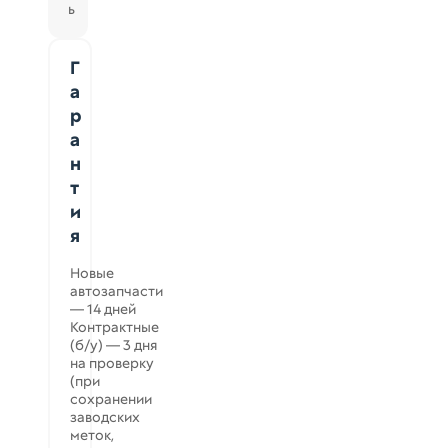
ь
Г
а
р
а
н
т
и
я
Новые
автозапчасти
— 14 дней
Контрактные
(б/у) — 3 дня
на проверку
(при
сохранении
заводских
меток,