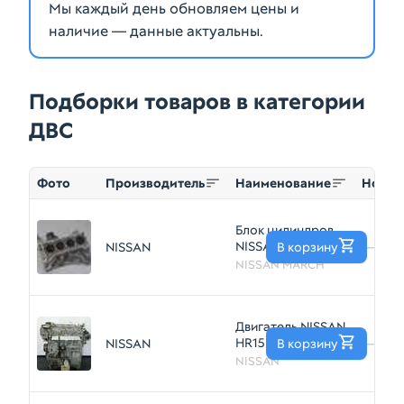
Мы каждый день обновляем цены и
наличие — данные актуальны.
Подборки товаров в категории
ДВС
Фото
Производитель
Наименование
Номер
Блок цилиндров
NISSAN MARCH
NISSAN
В корзину
—
CR14DE (Б/У)
NISSAN MARCH
Двигатель NISSAN
HR15DE
NISSAN
В корзину
—
(Контрактный)
NISSAN
40951151