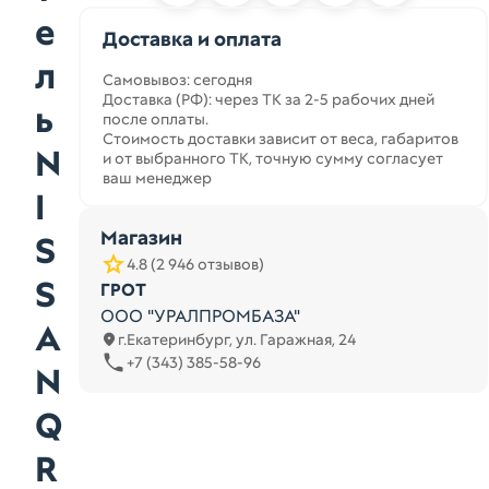
е
Доставка и оплата
л
Самовывоз: сегодня
Доставка (РФ): через ТК за 2-5 рабочих дней
ь
после оплаты.
Стоимость доставки зависит от веса, габаритов
N
и от выбранного ТК, точную сумму согласует
ваш менеджер
I
Магазин
S
4.8 (2 946 отзывов)
S
ГРОТ
ООО "УРАЛПРОМБАЗА"
A
г.Екатеринбург, ул. Гаражная, 24
+7 (343) 385-58-96
N
Q
R