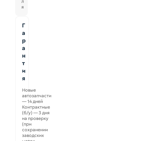
л
я
Г
а
р
а
н
т
и
я
Новые
автозапчасти
— 14 дней
Контрактные
(б/у) — 3 дня
на проверку
(при
сохранении
заводских