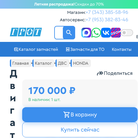
Летняя распродажа!
Скидки до 70%
+7 (343) 385-58-96
Магазин:
+7 (953) 382-83-46
Автосервис:
ГРОТ - Автозапчасти в Ек
Каталог запчастей
Запчасти для ТО
Контакты
Навигация по сайту автозапчастей ГРОТ
Основное меню навигации интернет-магазина автозапча
Главная
Каталог
ДВС
HONDA
Д
Поделиться
в
170 000 ₽
и
В наличии:
1 шт.
г
В корзину
а
Купить сейчас
т