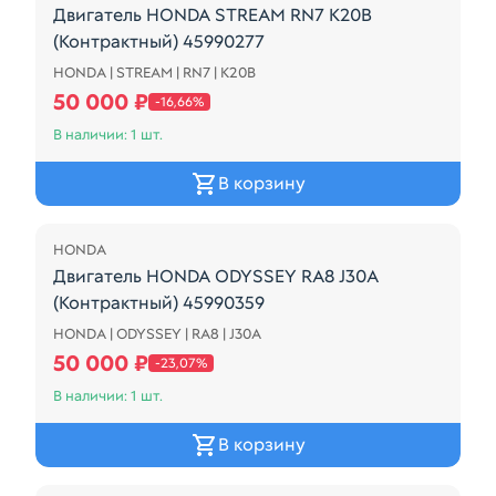
Двигатель HONDA STREAM RN7 K20B
(Контрактный) 45990277
HONDA | STREAM | RN7 | K20B
Цена за голый двигатель!
50 000 ₽
-16,66%
В наличии: 1 шт.
В корзину
Распродажа
HONDA
Двигатель HONDA ODYSSEY RA8 J30A
(Контрактный) 45990359
HONDA | ODYSSEY | RA8 | J30A
Цена за голый двигатель!
50 000 ₽
-23,07%
В наличии: 1 шт.
В корзину
Распродажа