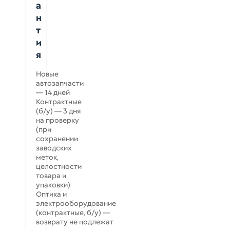
а
н
т
и
я
Новые
автозапчасти
— 14 дней
Контрактные
(б/у) — 3 дня
на проверку
(при
сохранении
заводских
меток,
целостности
товара и
упаковки)
Оптика и
электрооборудование
(контрактные, б/у) —
возврату не подлежат