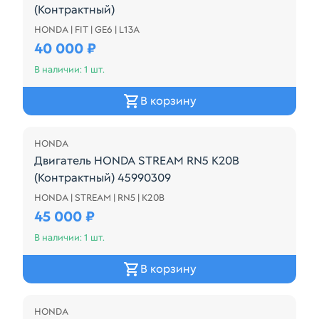
(Контрактный)
HONDA | FIT | GE6 | L13A
4 свечи №4069360
40 000 ₽
В наличии: 1 шт.
В корзину
HONDA
Двигатель HONDA STREAM RN5 K20B
(Контрактный) 45990309
HONDA | STREAM | RN5 | K20B
Цена за голый двигатель!
45 000 ₽
В наличии: 1 шт.
В корзину
Распродажа
HONDA