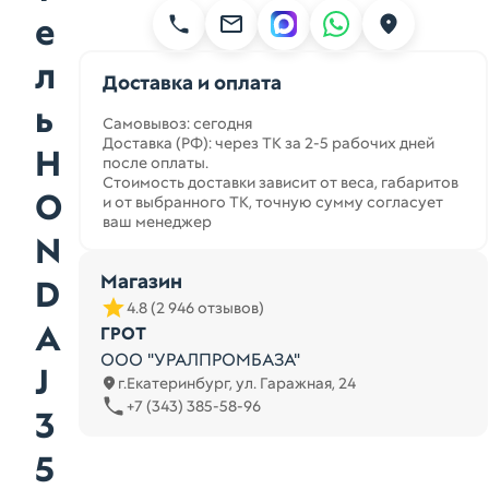
е
л
Доставка и оплата
ь
Самовывоз: сегодня
Доставка (РФ): через ТК за 2-5 рабочих дней
H
после оплаты.
Стоимость доставки зависит от веса, габаритов
O
и от выбранного ТК, точную сумму согласует
ваш менеджер
N
Магазин
D
4.8 (2 946 отзывов)
A
ГРОТ
ООО "УРАЛПРОМБАЗА"
J
г.Екатеринбург, ул. Гаражная, 24
+7 (343) 385-58-96
3
5