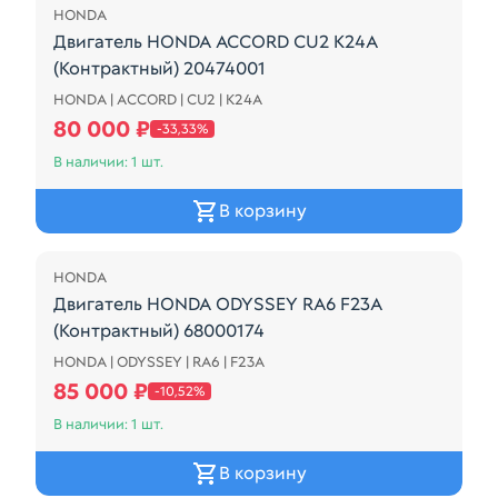
HONDA
Двигатель HONDA ACCORD CU2 K24A
(Контрактный) 20474001
HONDA | ACCORD | CU2 | K24A
Двигатель HONDA ACCORD CU2 K24A (Контрактный
80 000 ₽
-33,33%
В наличии: 1 шт.
В корзину
Распродажа
HONDA
Двигатель HONDA ODYSSEY RA6 F23A
(Контрактный) 68000174
HONDA | ODYSSEY | RA6 | F23A
БЕЗ ПРОБЕГА ПО РФ (115349КМ)
85 000 ₽
-10,52%
В наличии: 1 шт.
В корзину