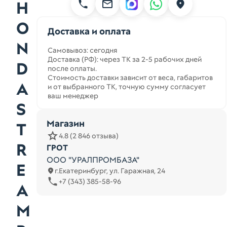
H
O
Доставка и оплата
N
Самовывоз: сегодня
Доставка (РФ): через ТК за 2-5 рабочих дней
D
после оплаты.
Стоимость доставки зависит от веса, габаритов
A
и от выбранного ТК, точную сумму согласует
ваш менеджер
S
Магазин
T
4.8 (2 846 отзыва)
R
ГРОТ
ООО "УРАЛПРОМБАЗА"
E
г.Екатеринбург, ул. Гаражная, 24
+7 (343) 385-58-96
A
M