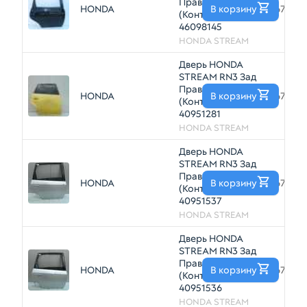
Прав
HONDA
В корзину
67510
(Контрактный)
46098145
HONDA STREAM
Дверь HONDA
STREAM RN3 Зад
Прав
HONDA
В корзину
67510
(Контрактный)
40951281
HONDA STREAM
Дверь HONDA
STREAM RN3 Зад
Прав
HONDA
В корзину
67510
(Контрактный)
40951537
HONDA STREAM
Дверь HONDA
STREAM RN3 Зад
Прав
HONDA
В корзину
67510
(Контрактный)
40951536
HONDA STREAM