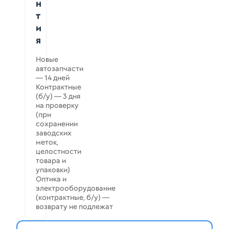
н
т
и
я
Новые
автозапчасти
— 14 дней
Контрактные
(б/у) — 3 дня
на проверку
(при
сохранении
заводских
меток,
целостности
товара и
упаковки)
Оптика и
электрооборудование
(контрактные, б/у) —
возврату не подлежат