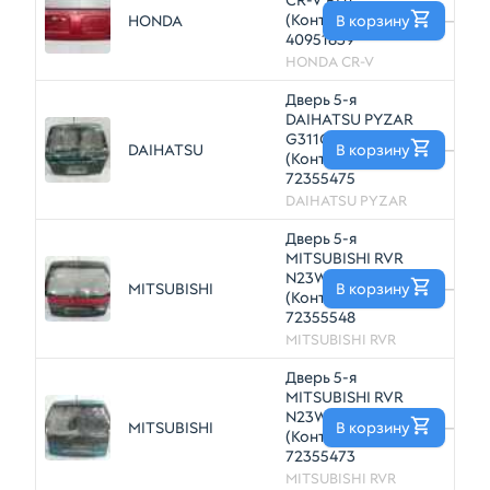
CR-V RD1
(Контрактный)
HONDA
В корзину
—
40951839
HONDA CR-V
Дверь 5-я
DAIHATSU PYZAR
G311G
DAIHATSU
В корзину
—
(Контрактный)
72355475
DAIHATSU PYZAR
Дверь 5-я
MITSUBISHI RVR
N23W
MITSUBISHI
В корзину
—
(Контрактный)
72355548
MITSUBISHI RVR
Дверь 5-я
MITSUBISHI RVR
N23W
MITSUBISHI
В корзину
—
(Контрактный)
72355473
MITSUBISHI RVR