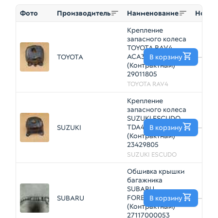
Фото
Производитель
Наименование
Номер
Крепление
запасного колеса
TOYOTA RAV4
ACA31
TOYOTA
В корзину
—
(Контрактный)
29011805
TOYOTA RAV4
Крепление
запасного колеса
SUZUKI ESCUDO
TDA4W
SUZUKI
В корзину
—
(Контрактный)
23429805
SUZUKI ESCUDO
Обшивка крышки
багажника
SUBARU
FORESTER SHJ Лев
SUBARU
В корзину
—
(Контрактный)
27117000053