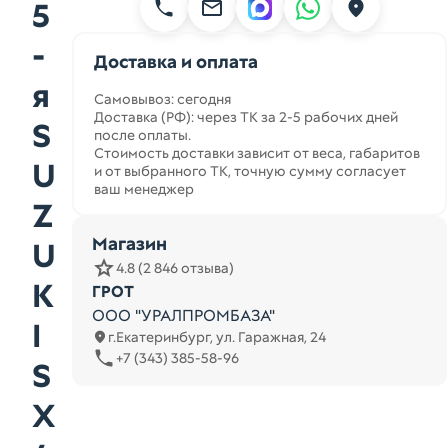
5
-
Доставка и оплата
я
Самовывоз: сегодня
Доставка (РФ): через ТК за 2-5 рабочих дней
S
после оплаты.
Стоимость доставки зависит от веса, габаритов
U
и от выбранного ТК, точную сумму согласует
ваш менеджер
Z
Магазин
U
4.8 (2 846 отзыва)
K
ГРОТ
ООО "УРАЛПРОМБАЗА"
I
г.Екатеринбург, ул. Гаражная, 24
+7 (343) 385-58-96
S
X