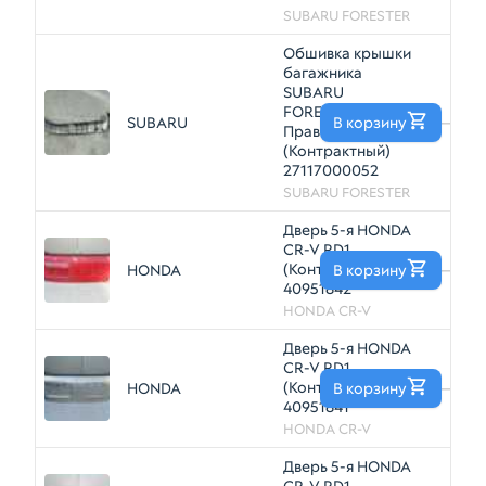
SUBARU FORESTER
Обшивка крышки
багажника
SUBARU
FORESTER SHJ
SUBARU
В корзину
—
Прав
(Контрактный)
27117000052
SUBARU FORESTER
Дверь 5-я HONDA
CR-V RD1
(Контрактный)
HONDA
В корзину
—
40951842
HONDA CR-V
Дверь 5-я HONDA
CR-V RD1
(Контрактный)
HONDA
В корзину
—
40951841
HONDA CR-V
Дверь 5-я HONDA