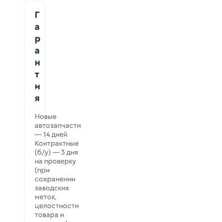
Г
а
р
а
н
т
и
я
Новые
автозапчасти
— 14 дней
Контрактные
(б/у) — 3 дня
на проверку
(при
сохранении
заводских
меток,
целостности
товара и