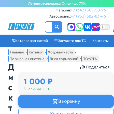
Летняя распродажа!
Скидки до 70%
+7 (343) 385-58-96
Магазин:
+7 (953) 382-83-46
Автосервис:
ГРОТ - Автозапчасти в Ек
Каталог запчастей
Запчасти для ТО
Контакты
Навигация по сайту автозапчастей ГРОТ
Основное меню навигации интернет-магазина автозапча
Главная
Каталог
Ходовая часть
Тормозная система
Диск тормозной
TOYOTA
Д
Поделиться
и
1 000 ₽
с
В наличии:
1 шт.
к
В корзину
т
Купить сейчас