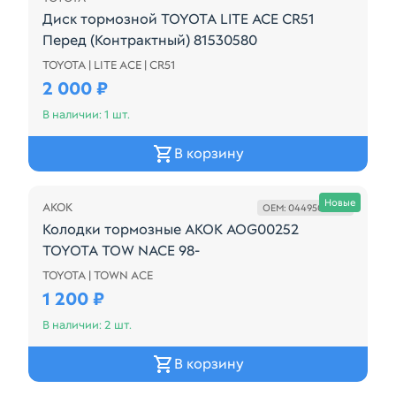
Диск тормозной TOYOTA LITE ACE CR51
Перед (Контрактный) 81530580
TOYOTA | LITE ACE | CR51
Диск тормозной TOYOTA LITE ACE CR51 Перед (Кон
2 000 ₽
В наличии: 1 шт.
В корзину
Осталась 2 шт.
Новые
AKOK
OEM: 044950K040
Колодки тормозные AKOK AOG00252
TOYOTA TOW NACE 98-
TOYOTA | TOWN ACE
Производитель: AKOK Сторона установки: задний м
1 200 ₽
В наличии: 2 шт.
В корзину