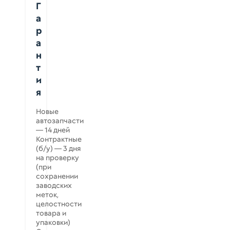
Г
а
р
а
н
т
и
я
Новые
автозапчасти
— 14 дней
Контрактные
(б/у) — 3 дня
на проверку
(при
сохранении
заводских
меток,
целостности
товара и
упаковки)