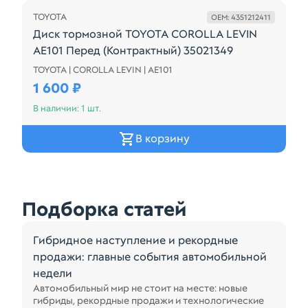
TOYOTA
OEM: 4351212411
Диск тормозной TOYOTA COROLLA LEVIN
AE101 Перед (Контрактный) 35021349
TOYOTA | COROLLA LEVIN | AE101
Диск тормозной TOYOTA COROLLA LEVIN AE101 Пер
1 600 ₽
В наличии: 1 шт.
В корзину
Подборка статей
Гибридное наступление и рекордные
продажи: главные события автомобильной
недели
Автомобильный мир не стоит на месте: новые
гибриды, рекордные продажи и технологические