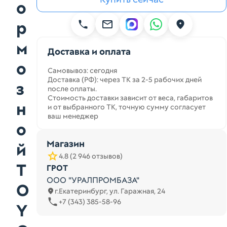
о
р
м
Доставка и оплата
о
Самовывоз: сегодня
Доставка (РФ): через ТК за 2-5 рабочих дней
з
после оплаты.
Стоимость доставки зависит от веса, габаритов
н
и от выбранного ТК, точную сумму согласует
ваш менеджер
о
Магазин
й
4.8 (2 946 отзывов)
T
ГРОТ
ООО "УРАЛПРОМБАЗА"
O
г.Екатеринбург, ул. Гаражная, 24
+7 (343) 385-58-96
Y