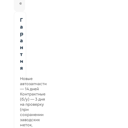
е
Г
а
р
а
н
т
и
я
Новые
автозапчасти
— 14 дней
Контрактные
(б/у) — 3 дня
на проверку
(при
сохранении
заводских
меток,