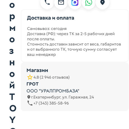
о
р
Доставка и оплата
м
Самовывоз: сегодня
Доставка (РФ): через ТК за 2-5 рабочих дней
о
после оплаты.
Стоимость доставки зависит от веса, габаритов
з
и от выбранного ТК, точную сумму согласует
ваш менеджер
н
Магазин
о
4.8 (2 946 отзывов)
й
ГРОТ
ООО "УРАЛПРОМБАЗА"
T
г.Екатеринбург, ул. Гаражная, 24
+7 (343) 385-58-96
O
Y